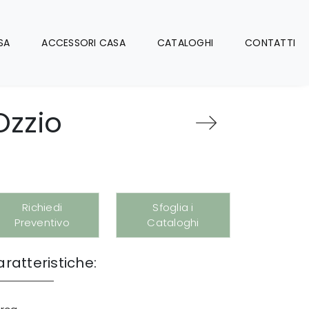
SA
ACCESSORI CASA
CATALOGHI
CONTATTI
Ozzio
Richiedi
Sfoglia i
Preventivo
Cataloghi
ratteristiche: