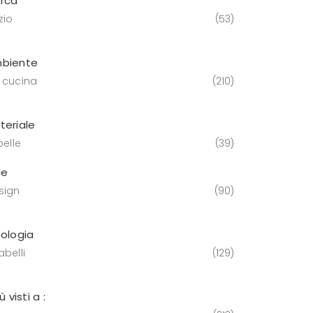
rca
zio
53
biente
 cucina
210
teriale
pelle
39
le
sign
90
pologia
belli
129
iù visti a :