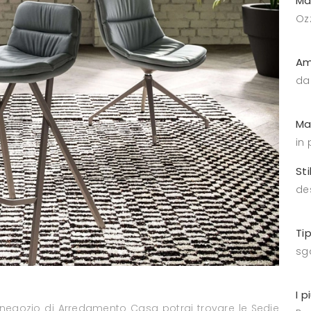
Ma
Oz
Am
da
Ma
in 
Sti
de
Ti
sga
I p
o negozio di Arredamento Casa potrai trovare le Sedie