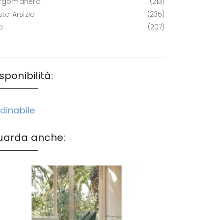
rgomanero
213
to Arsizio
235
o
207
sponibilità:
dinabile
uarda anche: