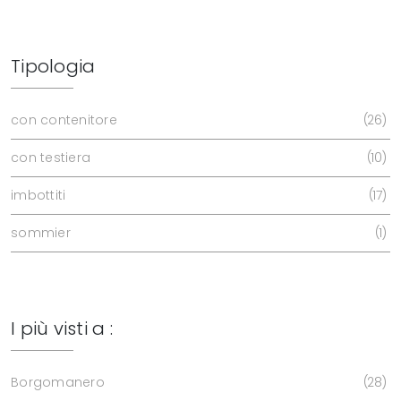
Tipologia
con contenitore
26
con testiera
10
imbottiti
17
sommier
1
I più visti a :
Borgomanero
28