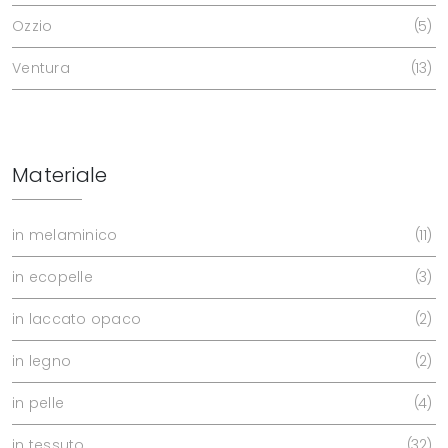
Ozzio
5
Ventura
13
Materiale
in melaminico
11
in ecopelle
3
in laccato opaco
2
in legno
2
in pelle
4
in tessuto
32