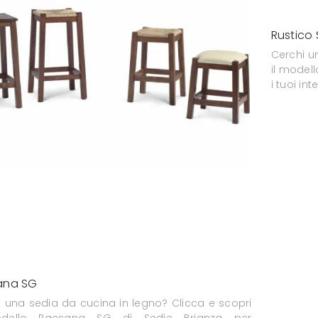
Rustico
Cerchi u
il model
i tuoi in
ana SG
i una sedia da cucina in legno? Clicca e scopri
odello Paesana SG di Sedie Brianza per