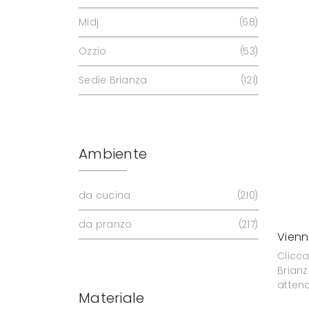
Midj
68
Ozzio
53
Sedie Brianza
121
Ambiente
da cucina
210
da pranzo
217
Vien
Clicca
Brianz
atten
Materiale