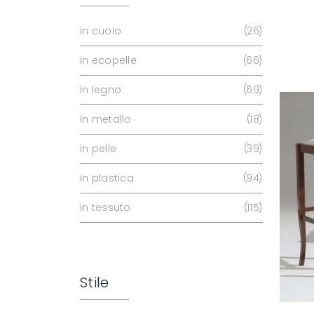
in cuoio
26
in ecopelle
66
in legno
69
in metallo
18
in pelle
39
in plastica
94
in tessuto
115
Stile