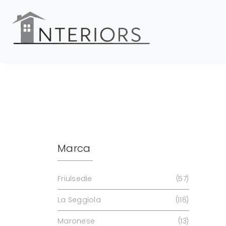
Marca
Friulsedie
57
La Seggiola
116
Maronese
13