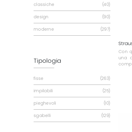
classiche
40
design
90
moderne
297
Strau
Con q
una d
Tipologia
comple
fisse
263
impilabili
25
pieghevoli
10
sgabelli
129