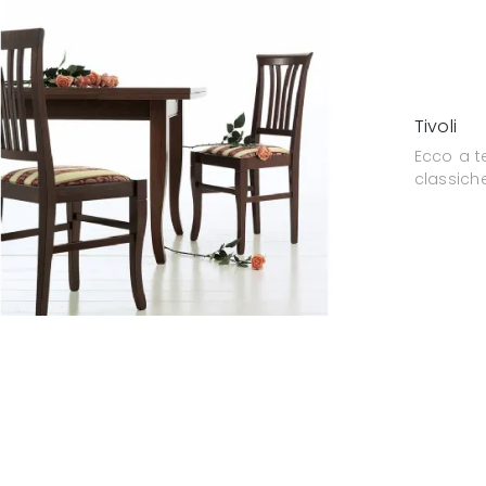
Tivoli
Ecco a t
classiche