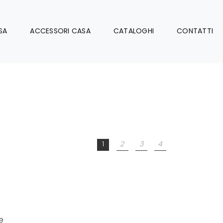
SA
ACCESSORI CASA
CATALOGHI
CONTATTI
1
2
3
4
e