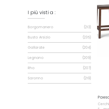
I più visti a :
Borgomanero
213
Busto Arsizio
235
Gallarate
204
Legnano
209
Rho
207
Saronno
219
Paes
Cerch
il m