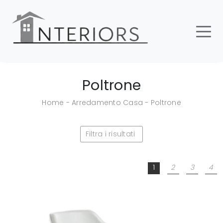
Poltrone
Home
-
Arredamento Casa
-
Poltrone
Filtra i risultati
1
2
3
4