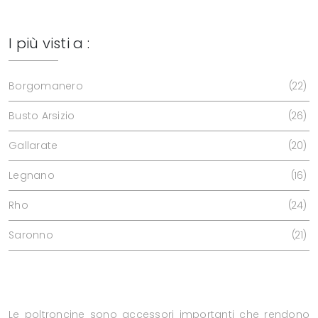
I più visti a :
Borgomanero
22
Busto Arsizio
26
Gallarate
20
Legnano
16
Rho
24
Saronno
21
Le poltroncine sono accessori importanti che rendono