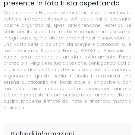
presente in foto ti sta aspettando
Ogni soluzione Friulsedie assicura un elevato contenuto
estetico indipendentemente dal locale cui è destinato,
poiché organizza gli spazi arricchendone l'estetica. Le
sedie costituiscono tra i mobili e complementi essenziali
in ogni casa, quindi disponiamo nel nostro showroom di
una vasta serie di soluzioni da scegliere basandoti sulle
tue preferenze. Sgabello Energy SG380 di Friulsedie in
cuoio: sarà capace di arredare ottimamente l'area
pranzo o il living della tua abitazione, coniugando doti di
praticità e design. Oltre ad essere veramente comoda e
ergonomica, questa sedia in cuoio ti assicurerà una
serena quotidianità nei locali dove si chiacchiera con
familiari e amici. In negozio potrai toccare con mano le
più belle proposte in commercio, tra cui anche quelle da
cucina moderne firmate dal noto e rinomato marchio
Friulsedie.
Richiedi informazioni