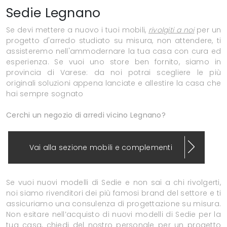
Sedie Legnano
Se devi mettere a nuovo i tuoi mobili,
rivolgiti a noi
per un
progetto d'arredo studiato su misura, non attendere, ti
assisteremo nell'ammodernare la tua casa con cura ed
esperienza. Se vuoi uno store ben fornito, siamo in
provincia di Varese: da noi potrai scegliere le più
originali soluzioni appena lanciate e allestire la casa che
hai sempre sognato
Cerchi un negozio di arredi vicino Legnano?
Vai alla sezione mobili e complementi
Se vuoi nuovi modelli di Sedie e non sai a chi rivolgerti,
noi siamo rivenditori dei più famosi brand del settore e ti
assicuriamo una consulenza di progettazione su misura.
Non esitare nell’acquisto di nuovi modelli di Sedie per la
tua casa, chiedi del nostro personale per un progetto