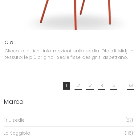
Ola
Clicca e ottieni informazioni sulla sedia Ola di Midj in
tessuto: le più originali Sedie fisse design ti aspettano.
1
2
3
4
5
....
18
Marca
Friulsedie
57
La Seggiola
116