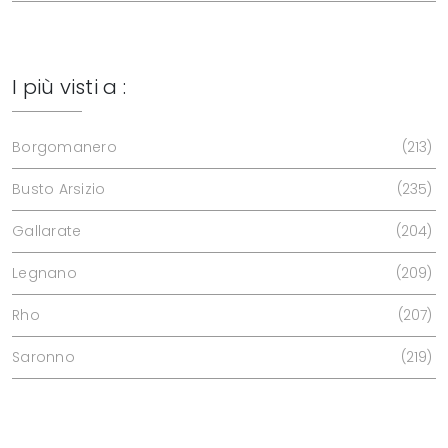
I più visti a :
Borgomanero
213
Busto Arsizio
235
Gallarate
204
Legnano
209
Rho
207
Saronno
219