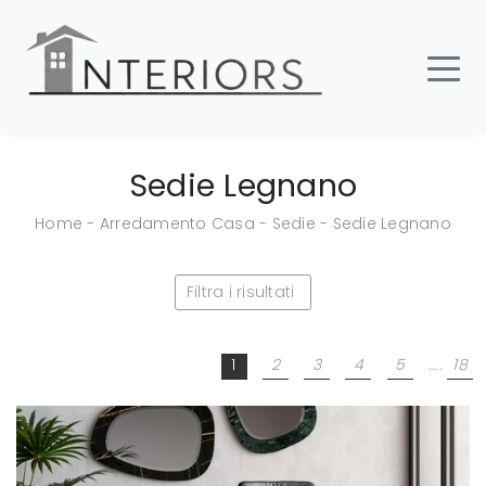
Sedie Legnano
Home
-
Arredamento Casa
-
Sedie
-
Sedie Legnano
Filtra i risultati
1
2
3
4
5
....
18