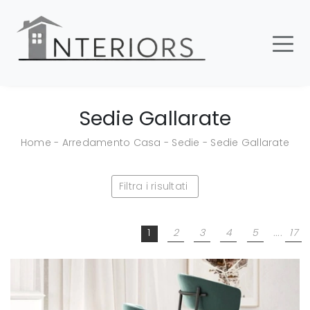
Sedie Gallarate
Home
-
Arredamento Casa
-
Sedie
-
Sedie Gallarate
Filtra i risultati
1
2
3
4
5
....
17