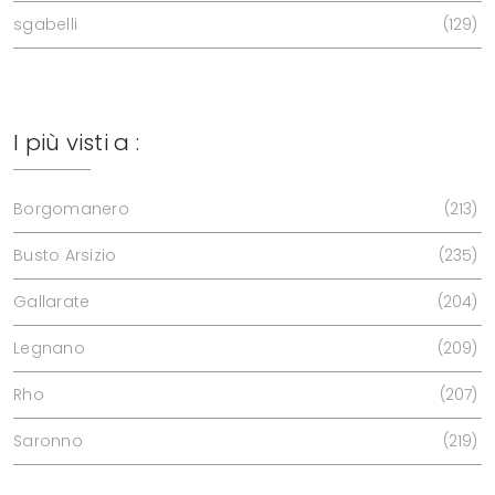
sgabelli
129
I più visti a :
Borgomanero
213
Busto Arsizio
235
Gallarate
204
Legnano
209
Rho
207
Saronno
219