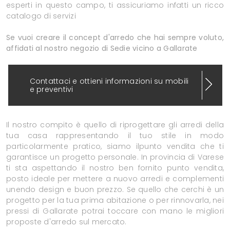
esperti in questo campo, ti assicuriamo infatti un ricco
catalogo di servizi
Se vuoi creare il concept d'arredo che hai sempre voluto,
affidati al nostro negozio di Sedie vicino a Gallarate
Contattaci e ottieni informazioni su mobili
e preventivi
Il nostro compito è quello di riprogettare gli arredi della
tua casa rappresentando il tuo stile in modo
particolarmente pratico, siamo ilpunto vendita che ti
garantisce un progetto personale. In provincia di Varese
ti sta aspettando il nostro ben fornito punto vendita,
posto ideale per mettere a nuovo arredi e complementi
unendo design e buon prezzo. Se quello che cerchi è un
progetto per la tua prima abitazione o per rinnovarla, nei
pressi di Gallarate potrai toccare con mano le migliori
proposte d'arredo sul mercato.