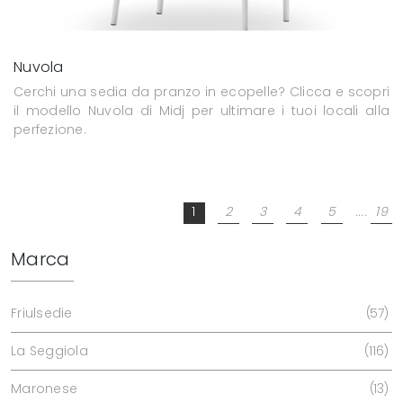
Nuvola
Cerchi una sedia da pranzo in ecopelle? Clicca e scopri
il modello Nuvola di Midj per ultimare i tuoi locali alla
perfezione.
1
2
3
4
5
....
19
Marca
Friulsedie
57
La Seggiola
116
Maronese
13