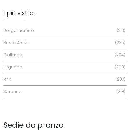
I più visti a :
Borgomanero
213
Busto Arsizio
235
Gallarate
204
Legnano
209
Rho
207
Saronno
219
Sedie da pranzo