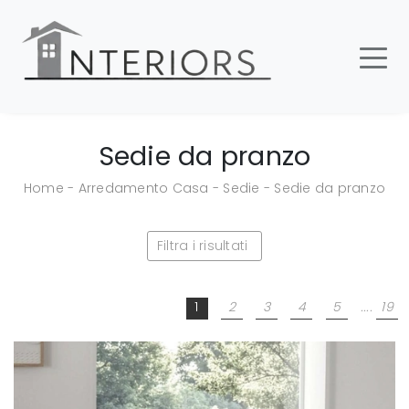
Sedie da pranzo
Home
-
Arredamento Casa
-
Sedie
-
Sedie da pranzo
Filtra i risultati
1
2
3
4
5
....
19