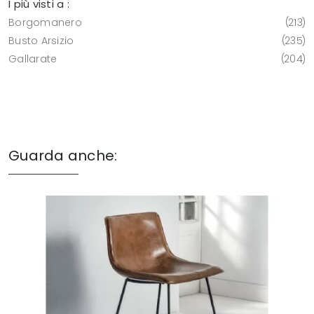
I più visti a :
Borgomanero
213
Busto Arsizio
235
Gallarate
204
Guarda anche: