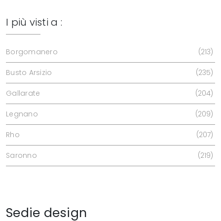
I più visti a :
Borgomanero
213
Busto Arsizio
235
Gallarate
204
Legnano
209
Rho
207
Saronno
219
Sedie design