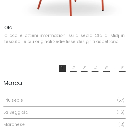
Ola
Clicca e ottieni informazioni sulla sedia Ola di Midj in
tessuto: le più originali Sedie fisse design ti aspettano.
1
2
3
4
5
....
8
Marca
Friulsedie
57
La Seggiola
116
Maronese
13