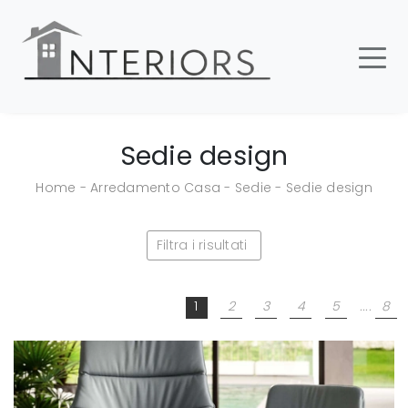
Sedie design
Home
-
Arredamento Casa
-
Sedie
-
Sedie design
Filtra i risultati
1
2
3
4
5
....
8