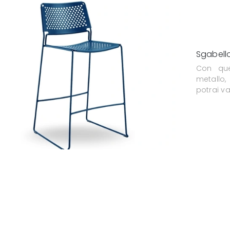
Sgabello
Con que
metallo,
potrai val