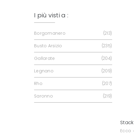
I più visti a :
Borgomanero
213
Busto Arsizio
235
Gallarate
204
Legnano
209
Rho
207
Saronno
219
Stack
Ecco 