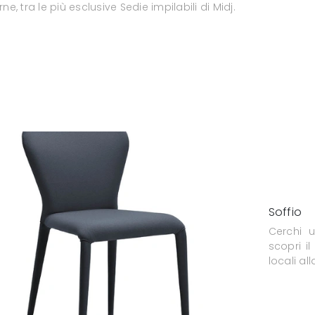
e, tra le più esclusive Sedie impilabili di Midj.
Soffio
Cerchi 
scopri i
locali al