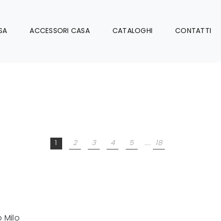
SA
ACCESSORI CASA
CATALOGHI
CONTATTI
1
2
3
4
5
....
18
 Milo