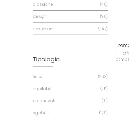
classiche
40
design
90
moderne
297
Tramp
Ti of
Tipologia
atmosf
fisse
263
impilabili
25
pieghevoli
10
sgabelli
129