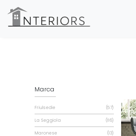
Marca
Friulsedie
57
La Seggiola
116
Maronese
13