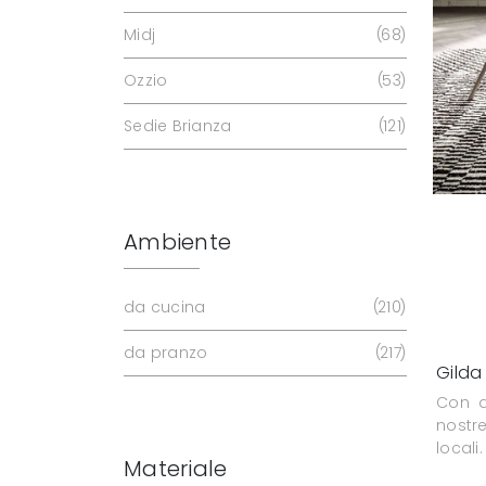
Midj
68
Ozzio
53
Sedie Brianza
121
Ambiente
da cucina
210
da pranzo
217
Gilda
Con q
nostre
locali.
Materiale