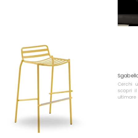
Sgabell
Cerchi 
scopri i
ultimare 