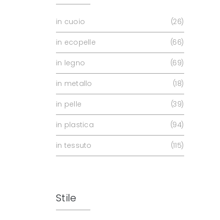
in cuoio
26
in ecopelle
66
in legno
69
in metallo
18
in pelle
39
in plastica
94
in tessuto
115
Stile