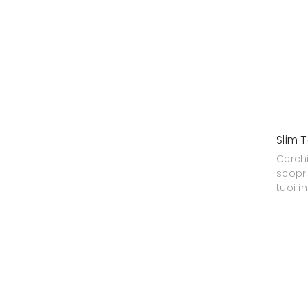
Slim 
Cerch
scopri
tuoi i