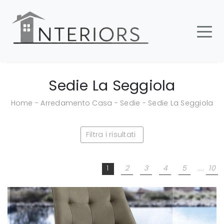
Sedie La Seggiola
Home
-
Arredamento Casa
-
Sedie
-
Sedie La Seggiola
Filtra i risultati
1
2
3
4
5
....
10