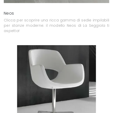
Neos
Clicca per scoprire una ricca gamma di sedie impilabili
per stanze moderne: il modello Neos di La Seggiola ti
aspetta!