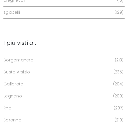
pieghevoli
10
sgabelli
129
I più visti a :
Borgomanero
213
Busto Arsizio
235
Gallarate
204
Legnano
209
Rho
207
Saronno
219