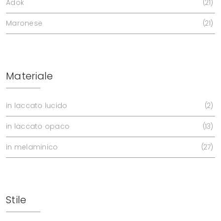
Adok
21
Maronese
21
Materiale
in laccato lucido
2
in laccato opaco
13
in melaminico
27
Stile