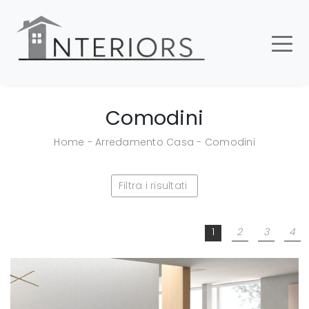
Comodini
Home
-
Arredamento Casa
-
Comodini
Filtra i risultati
1
2
3
4