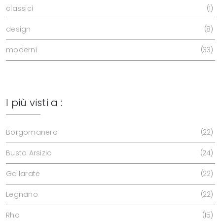
classici
1
design
8
moderni
33
I più visti a :
Borgomanero
22
Busto Arsizio
24
Gallarate
22
Legnano
22
Rho
15