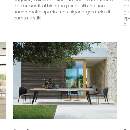
trasformabili al bisogno per quelli che non
abi
hanno molto spazio ma esigono garanzia di
gra
durata e stile.
spa
all