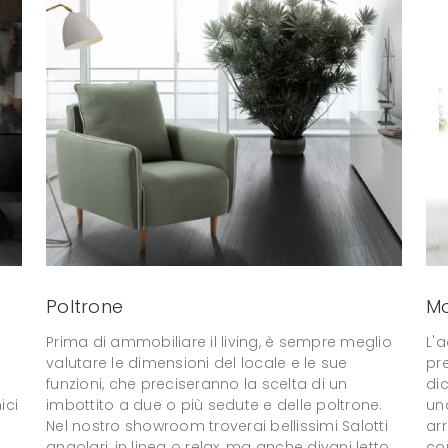
Poltrone
Mo
Prima di ammobiliare il living, è sempre meglio
L'a
valutare le dimensioni del locale e le sue
pr
funzioni, che preciseranno la scelta di un
dic
ici
imbottito a due o più sedute e delle poltrone.
una
Nel nostro showroom troverai bellissimi Salotti
arr
angolari, in linea o relax, ma anche divani letto
co