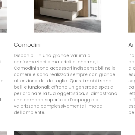
Comodini
A
Disponibili in una grande varietà di
L’
i
conformazioni e materiali di charme, i
ba
Comodini sono accessori indispensabili nelle
a 
camere e sono realizzati sempre con grande
esc
ia
attenzione del dettaglio. Questi mobili sono
se
belli e funzionali: offrono un generoso spazio
cam
per ordinare la tua oggettistica, si dimostrano
le
ti
una comoda superficie d’appoggio e
dif
valorizzano complessivamente il mood
es
dell'ambiente.
bel