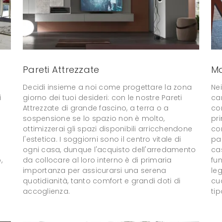
Pareti Attrezzate
M
Decidi insieme a noi come progettare la zona
Nei
i
giorno dei tuoi desideri: con le nostre Pareti
ca
Attrezzate di grande fascino, a terra o a
con
sospensione se lo spazio non è molto,
pr
ottimizzerai gli spazi disponibili arricchendone
con
l'estetica. I soggiorni sono il centro vitale di
pas
ogni casa, dunque l'acquisto dell'arredamento
ca
,
da collocare al loro interno è di primaria
fun
importanza per assicurarsi una serena
leg
quotidianità, tanto comfort e grandi doti di
cuc
accoglienza.
tip