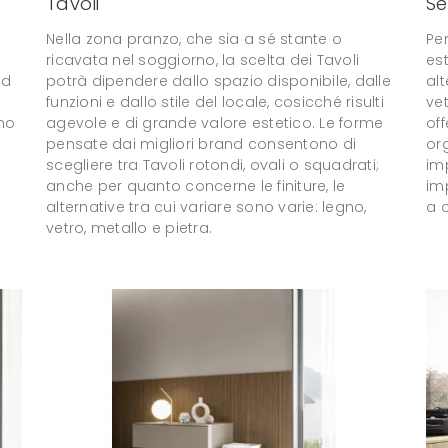
Tavoli
Se
Nella zona pranzo, che sia a sé stante o
Per
ricavata nel soggiorno, la scelta dei Tavoli
est
od
potrà dipendere dallo spazio disponibile, dalle
alt
e
funzioni e dallo stile del locale, cosicché risulti
vet
imo
agevole e di grande valore estetico. Le forme
off
pensate dai migliori brand consentono di
org
scegliere tra Tavoli rotondi, ovali o squadrati;
imp
anche per quanto concerne le finiture, le
im
alternative tra cui variare sono varie: legno,
a 
vetro, metallo e pietra.