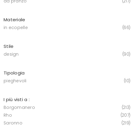
da pranzo
217
Materiale
in ecopelle
66
Stile
design
90
Tipologia
pieghevoli
10
I più visti a :
Borgomanero
213
Rho
207
Saronno
219