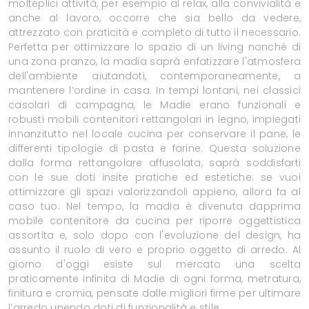
molteplici attività, per esempio al relax, alla convivialità e
anche al lavoro, occorre che sia bello da vedere,
attrezzato con praticità e completo di tutto il necessario.
Perfetta per ottimizzare lo spazio di un living nonché di
una zona pranzo, la madia saprà enfatizzare l'atmosfera
dell'ambiente aiutandoti, contemporaneamente, a
mantenere l’ordine in casa. In tempi lontani, nei classici
casolari di campagna, le Madie erano funzionali e
robusti mobili contenitori rettangolari in legno, impiegati
innanzitutto nel locale cucina per conservare il pane, le
differenti tipologie di pasta e farine. Questa soluzione
dalla forma rettangolare affusolata, saprà soddisfarti
con le sue doti insite pratiche ed estetiche: se vuoi
ottimizzare gli spazi valorizzandoli appieno, allora fa al
caso tuo. Nel tempo, la madia è divenuta dapprima
mobile contenitore da cucina per riporre oggettistica
assortita e, solo dopo con l'evoluzione del design, ha
assunto il ruolo di vero e proprio oggetto di arredo. Al
giorno d'oggi esiste sul mercato una scelta
praticamente infinita di Madie di ogni forma, metratura,
finitura e cromia, pensate dalle migliori firme per ultimare
l’arredo unendo doti di funzionalità e stile.