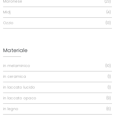
Maronese
23
Midj
4
Ozzio
13
Materiale
in melaminico
10
in ceramica
1
in laccato lucido
1
in laccato opaco
9
in legno
6