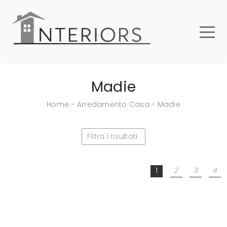
Madie
Home
-
Arredamento Casa
-
Madie
Filtra i risultati
1
2
3
4