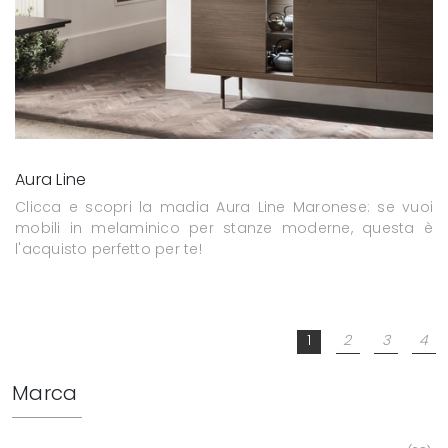
Aura Line
Clicca e scopri la madia Aura Line Maronese: se vuoi
mobili in melaminico per stanze moderne, questa è
l'acquisto perfetto per te!
1
2
3
4
Marca