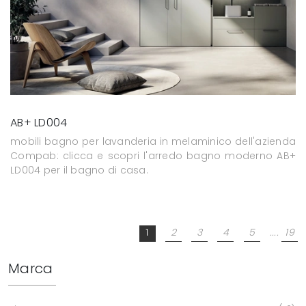
AB+ LD004
mobili bagno per lavanderia in melaminico dell'azienda
Compab: clicca e scopri l'arredo bagno moderno AB+
LD004 per il bagno di casa.
1
2
3
4
5
....
19
Marca