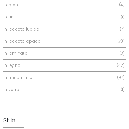
in gres
4
in HPL
1
in laccato lucido
7
in laccato opaco
73
in laminato
3
in legno
42
in melaminico
97
in vetro
1
Stile