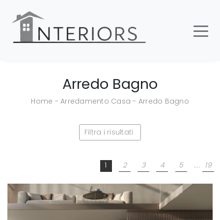
Arredo Bagno
Home
-
Arredamento Casa
-
Arredo Bagno
Filtra i risultati
1
2
3
4
5
....
19