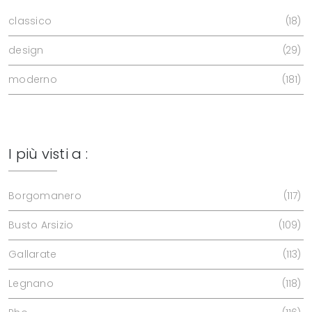
classico
18
design
29
moderno
181
I più visti a :
Borgomanero
117
Busto Arsizio
109
Gallarate
113
Legnano
118