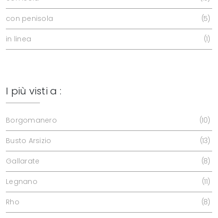
con penisola
5
in linea
1
I più visti a :
Borgomanero
10
Busto Arsizio
13
Gallarate
8
Legnano
11
Rho
8