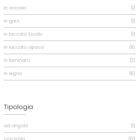
in acciaio
1
in gres
1
in laccato lucido
1
in laccato opaco
9
in laminato
2
in legno
6
Tipologia
ad angolo
1
con isola
13