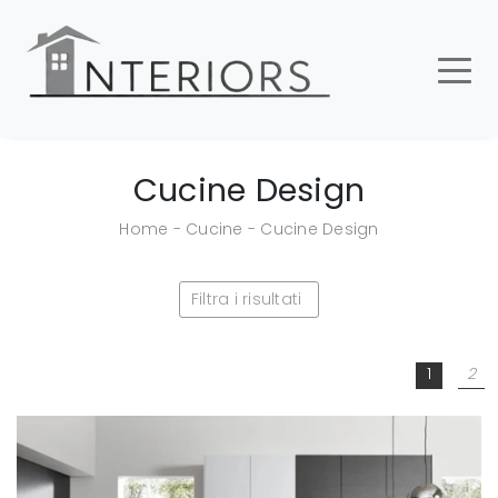
Cucine Design
Home
-
Cucine
-
Cucine Design
Filtra i risultati
1
2