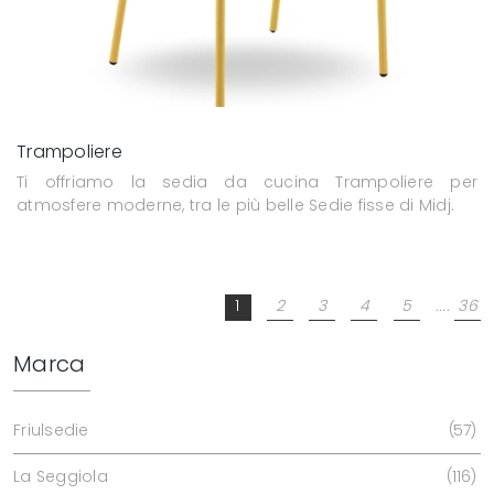
Trampoliere
Ti offriamo la sedia da cucina Trampoliere per
atmosfere moderne, tra le più belle Sedie fisse di Midj.
1
2
3
4
5
....
36
Marca
Friulsedie
57
La Seggiola
116