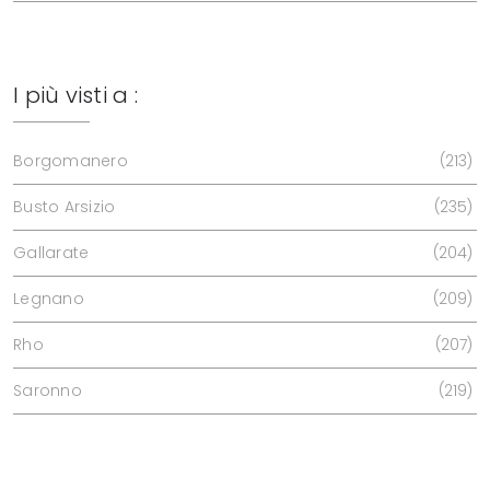
I più visti a :
Borgomanero
213
Busto Arsizio
235
Gallarate
204
Legnano
209
Rho
207
Saronno
219