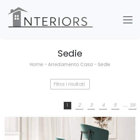
Sedie
Home
-
Arredamento Casa
-
Sedie
Filtra i risultati
1
2
3
4
5
....
36