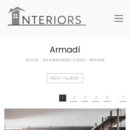
Armadi
Home
-
Arredamento Casa
-
Armadi
Filtra i risultati
1
2
3
4
5
....
7