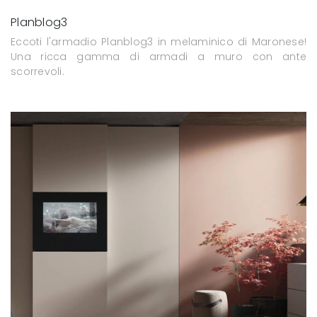
Planblog3
Eccoti l'armadio Planblog3 in melaminico di Maronese!
Una ricca gamma di armadi a muro con ante
scorrevoli.