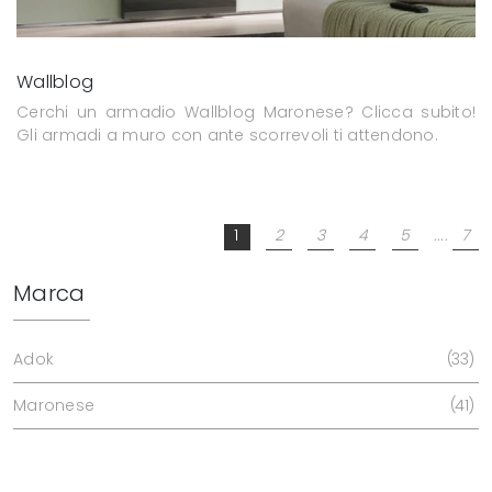
Wallblog
Cerchi un armadio Wallblog Maronese? Clicca subito!
Gli armadi a muro con ante scorrevoli ti attendono.
1
2
3
4
5
....
7
Marca
Adok
33
Maronese
41