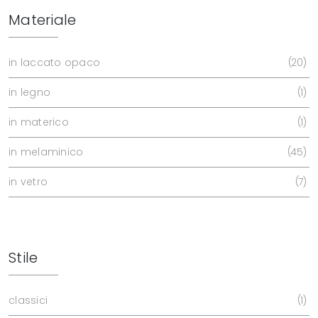
Materiale
in laccato opaco
20
in legno
1
in materico
1
in melaminico
45
in vetro
7
Stile
classici
1