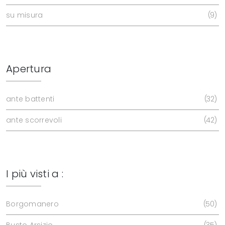
su misura
9
Apertura
ante battenti
32
ante scorrevoli
42
I più visti a :
Borgomanero
50
Busto Arsizio
35