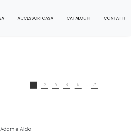
SA
ACCESSORI CASA
CATALOGHI
CONTATTI
1
2
3
4
5
....
11
 Adam e Alida