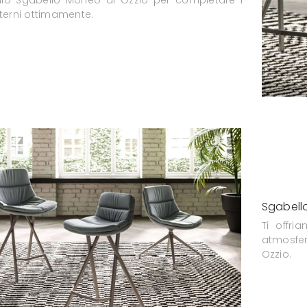
nterni ottimamente.
Sgabello
Ti offr
atmosfer
Ozzio.