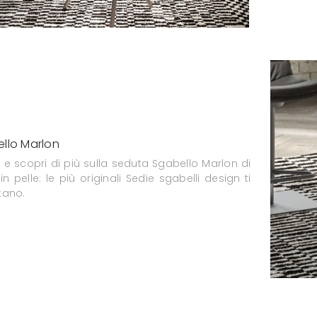
llo Marlon
 e scopri di più sulla seduta Sgabello Marlon di
in pelle: le più originali Sedie sgabelli design ti
tano.