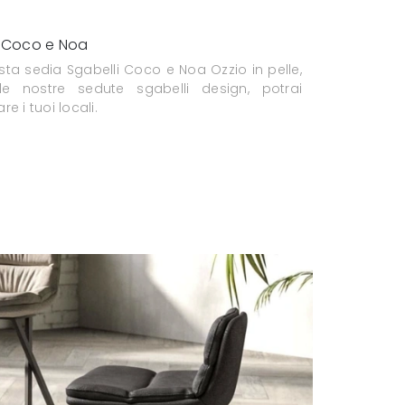
i Coco e Noa
ta sedia Sgabelli Coco e Noa Ozzio in pelle,
le nostre sedute sgabelli design, potrai
e i tuoi locali.