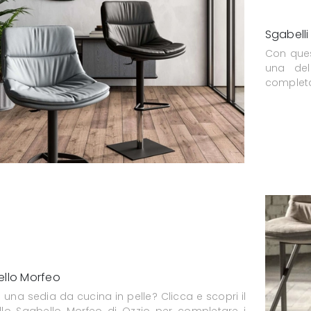
Sgabell
Con ques
una del
completar
llo Morfeo
 una sedia da cucina in pelle? Clicca e scopri il
lo Sgabello Morfeo di Ozzio per completare i