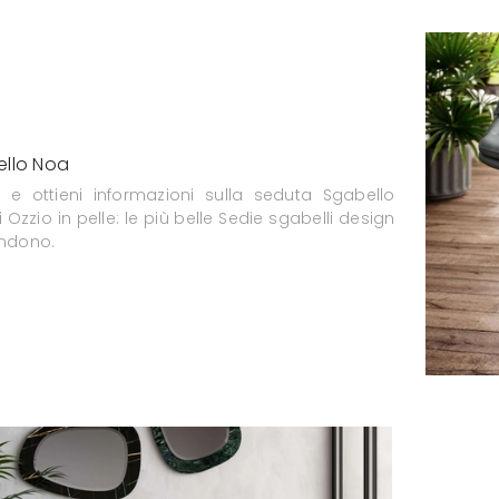
llo Noa
a e ottieni informazioni sulla seduta Sgabello
 Ozzio in pelle: le più belle Sedie sgabelli design
endono.