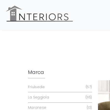
Marca
Friulsedie
57
La Seggiola
116
Maronese
13