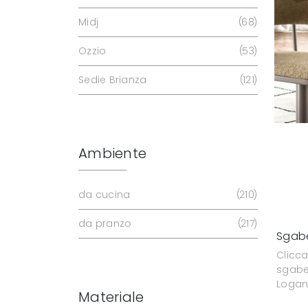
Midj
68
Ozzio
53
Sedie Brianza
121
Ambiente
da cucina
210
da pranzo
217
Sgabe
Clicc
sgabe
Logan 
Materiale