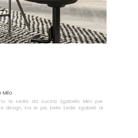
 Milo
iamo la sedia da cucina Sgabello Milo per
e design, tra le più belle Sedie sgabelli di