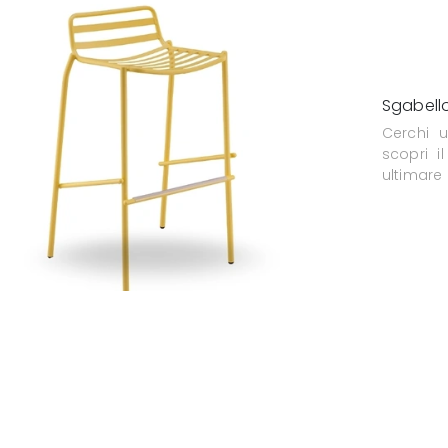
Sgabell
Cerchi 
scopri i
ultimare 