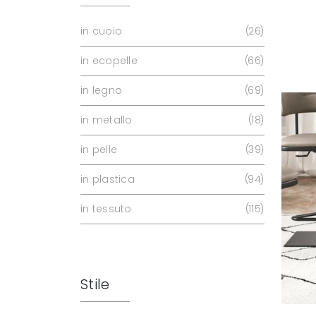
in cuoio
26
in ecopelle
66
in legno
69
in metallo
18
in pelle
39
in plastica
94
in tessuto
115
Stile