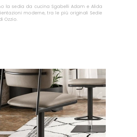
amo la sedia da cucina Sgabelli Adam e Alida
entazioni moderne, tra le più originali Sedie
di Ozzio.