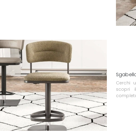
Sgabell
Cerchi 
scopri 
completa