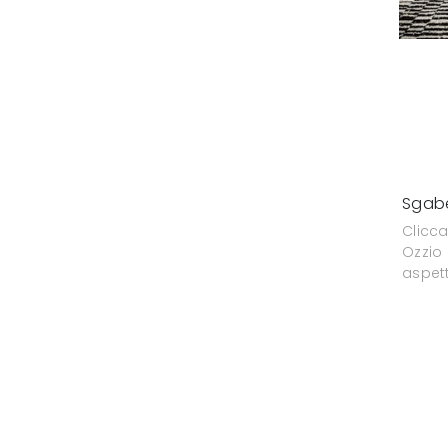
Sgabe
Clicca
Ozzio 
aspet