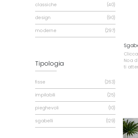
classiche
40
design
90
moderne
297
Sgabe
Clicc
Noa di
Tipologia
ti att
fisse
263
impilabili
25
pieghevoli
10
sgabelli
129