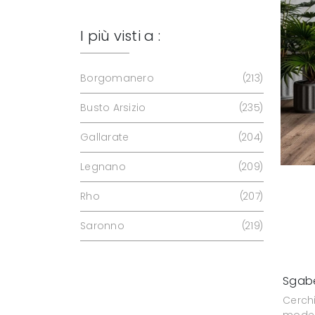
I più visti a :
Borgomanero
213
Busto Arsizio
235
Gallarate
204
Legnano
209
Rho
207
Saronno
219
Sgabe
Cerchi
model