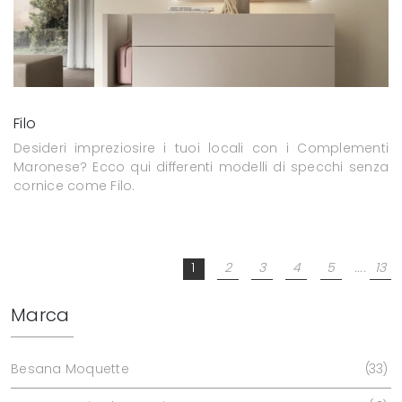
Filo
Desideri impreziosire i tuoi locali con i Complementi
Maronese? Ecco qui differenti modelli di specchi senza
cornice come Filo.
1
2
3
4
5
....
13
Marca
Besana Moquette
33