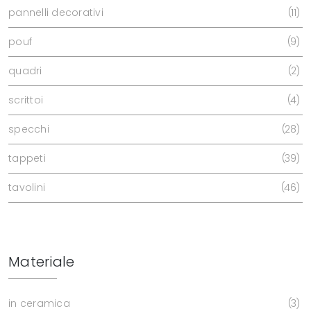
pannelli decorativi
11
pouf
9
quadri
2
scrittoi
4
specchi
28
tappeti
39
tavolini
46
Materiale
in ceramica
3