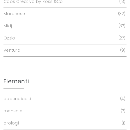
Caos Creativo by Rossi&Co
13
Maronese
32
Midj
37
Ozzio
27
Ventura
9
Elementi
appendiabiti
4
mensole
7
orologi
1