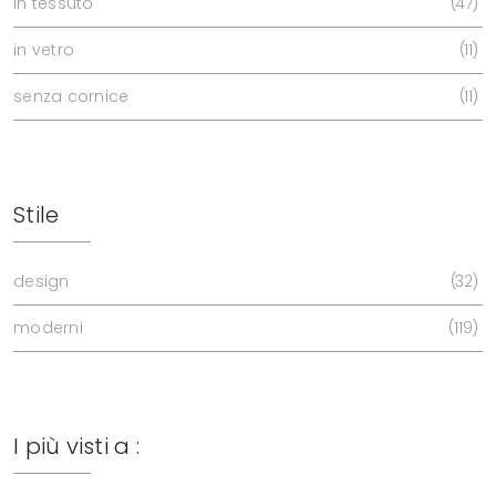
in tessuto
47
in vetro
11
senza cornice
11
Stile
design
32
moderni
119
I più visti a :