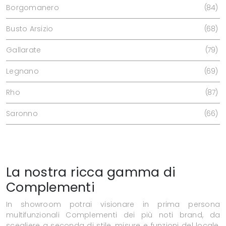
Borgomanero
84
Busto Arsizio
68
Gallarate
79
Legnano
69
Rho
87
Saronno
66
La nostra ricca gamma di
Complementi
In showroom potrai visionare in prima persona
multifunzionali Complementi dei più noti brand, da
scegliere a seconda di stile, misure e funzioni del locale,