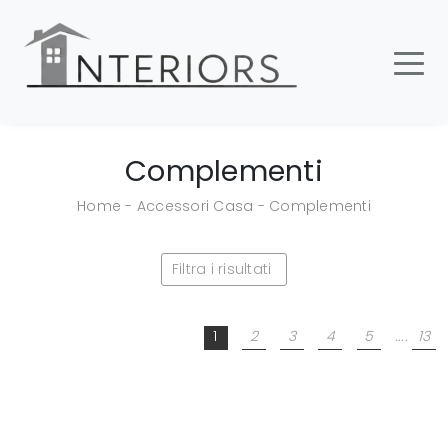
Complementi
Home
-
Accessori Casa
-
Complementi
Filtra i risultati
1
2
3
4
5
....
13