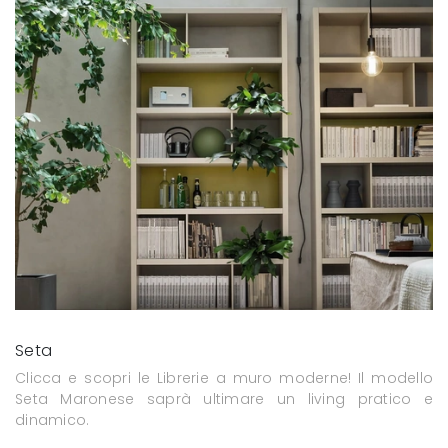
Seta
Clicca e scopri le Librerie a muro moderne! Il modello
Seta Maronese saprà ultimare un living pratico e
dinamico.