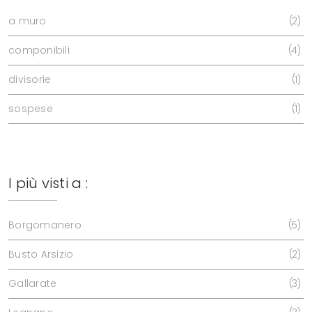
a muro
2
componibili
4
divisorie
1
sospese
1
I più visti a :
Borgomanero
5
Busto Arsizio
2
Gallarate
3