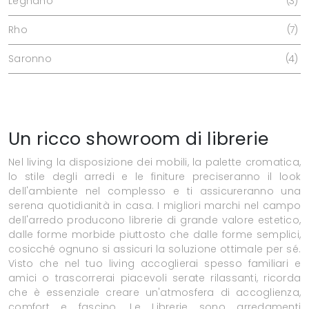
Legnano
3
Rho
7
Saronno
4
Un ricco showroom di librerie
Nel living la disposizione dei mobili, la palette cromatica,
lo stile degli arredi e le finiture preciseranno il look
dell'ambiente nel complesso e ti assicureranno una
serena quotidianità in casa. I migliori marchi nel campo
dell'arredo producono librerie di grande valore estetico,
dalle forme morbide piuttosto che dalle forme semplici,
cosicché ognuno si assicuri la soluzione ottimale per sé.
Visto che nel tuo living accoglierai spesso familiari e
amici o trascorrerai piacevoli serate rilassanti, ricorda
che è essenziale creare un'atmosfera di accoglienza,
comfort e fascino. Le Librerie sono arredamenti