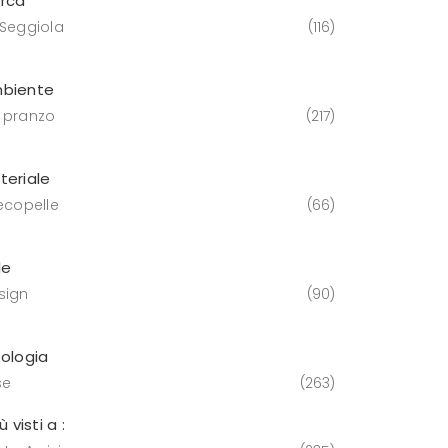
rca
 Seggiola
116
biente
 pranzo
217
teriale
 ecopelle
66
le
sign
90
pologia
se
263
iù visti a :