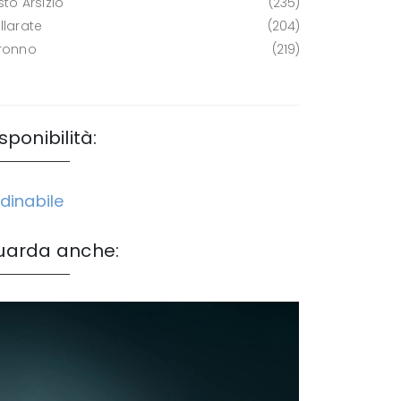
to Arsizio
235
llarate
204
ronno
219
sponibilità:
dinabile
uarda anche: