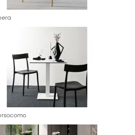
pera
orsocomo