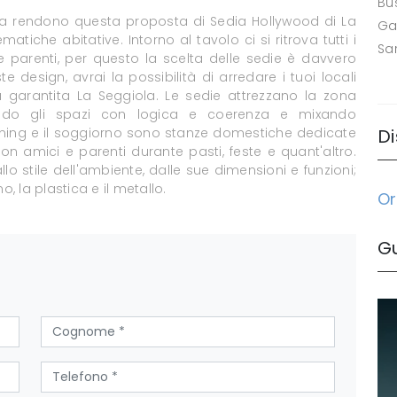
Bus
tica rendono questa proposta di Sedia Hollywood di La
Ga
atiche abitative. Intorno al tavolo ci si ritrova tutti i
Sa
 parenti, per questo la scelta delle sedie è davvero
e design, avrai la possibilità di arredare i tuoi locali
tà garantita La Seggiola. Le sedie attrezzano la zona
endo gli spazi con logica e coerenza e mixando
l dining e il soggiorno sono stanze domestiche dedicate
Di
 con amici e parenti durante pasti, feste e quant'altro.
o stile dell'ambiente, dalle sue dimensioni e funzioni;
no, la plastica e il metallo.
Or
G