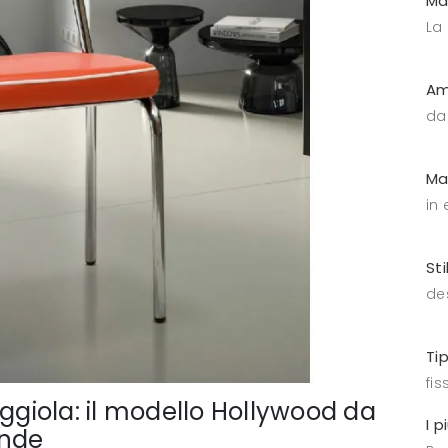
Ma
La
Am
da
Ma
in
Sti
de
Ti
fis
eggiola: il modello Hollywood da
I p
ende