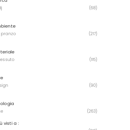
rca
j
68
biente
 pranzo
217
teriale
tessuto
115
le
sign
90
pologia
se
263
iù visti a :