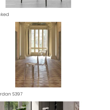
aked
rdan S397