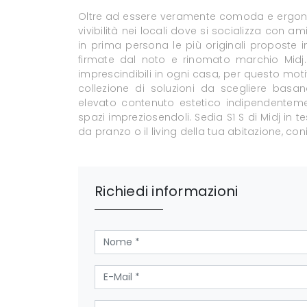
Oltre ad essere veramente comoda e ergonom
vivibilità nei locali dove si socializza con a
in prima persona le più originali proposte
firmate dal noto e rinomato marchio Midj.
imprescindibili in ogni casa, per questo mo
collezione di soluzioni da scegliere basan
elevato contenuto estetico indipendentemen
spazi impreziosendoli. Sedia S1 S di Midj in
da pranzo o il living della tua abitazione, co
Richiedi informazioni