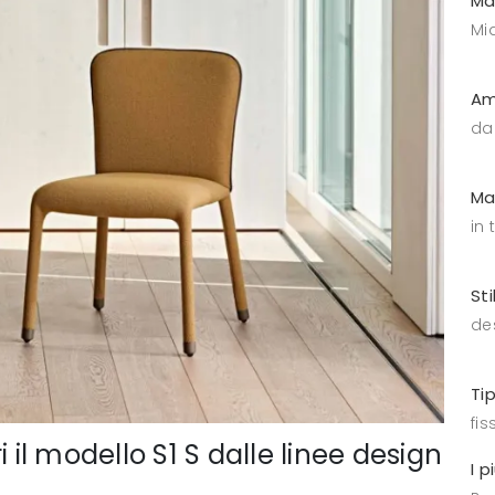
Ma
Mid
Am
da
Ma
in 
Sti
de
Ti
fis
 il modello S1 S dalle linee design
I p