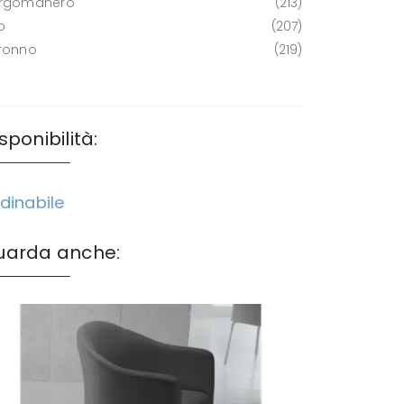
rgomanero
213
o
207
ronno
219
sponibilità:
dinabile
uarda anche: