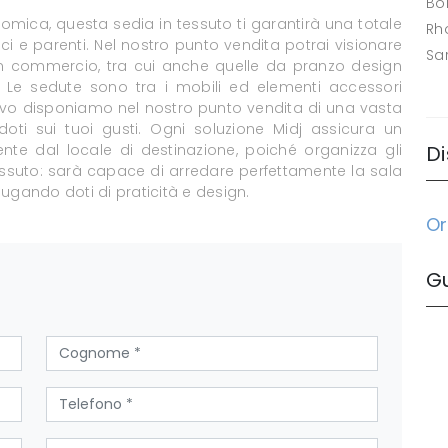
Bo
ica, questa sedia in tessuto ti garantirà una totale
Rh
mici e parenti. Nel nostro punto vendita potrai visionare
Sa
 in commercio, tra cui anche quelle da pranzo design
 Le sedute sono tra i mobili ed elementi accessori
tivo disponiamo nel nostro punto vendita di una vasta
doti sui tuoi gusti. Ogni soluzione Midj assicura un
te dal locale di destinazione, poiché organizza gli
Di
 tessuto: sarà capace di arredare perfettamente la sala
niugando doti di praticità e design.
Or
G