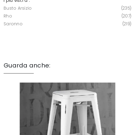
I più visti a :
Busto Arsizio
235
Rho
207
Saronno
219
Guarda anche: