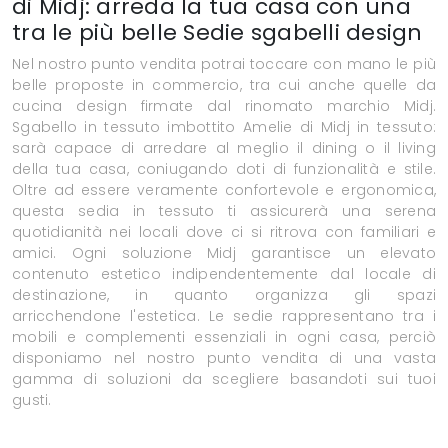
di Midj: arreda la tua casa con una
tra le più belle Sedie sgabelli design
Nel nostro punto vendita potrai toccare con mano le più
belle proposte in commercio, tra cui anche quelle da
cucina design firmate dal rinomato marchio Midj.
Sgabello in tessuto imbottito Amelie di Midj in tessuto:
sarà capace di arredare al meglio il dining o il living
della tua casa, coniugando doti di funzionalità e stile.
Oltre ad essere veramente confortevole e ergonomica,
questa sedia in tessuto ti assicurerà una serena
quotidianità nei locali dove ci si ritrova con familiari e
amici. Ogni soluzione Midj garantisce un elevato
contenuto estetico indipendentemente dal locale di
destinazione, in quanto organizza gli spazi
arricchendone l'estetica. Le sedie rappresentano tra i
mobili e complementi essenziali in ogni casa, perciò
disponiamo nel nostro punto vendita di una vasta
gamma di soluzioni da scegliere basandoti sui tuoi
gusti.