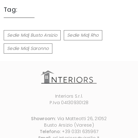
Tag:
Sedie Midj Busto Arsizio
Sedie Midj Rho
Sedie Midj Saronno
Interiors S.r.l.
P.Iva 04130930128
Showroom:
Via Matteotti 26, 21052
Busto Arsizio (Varese)
Telefono:
+39 0331 635967
Email:
srl.interiors@virgilio.it