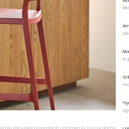
Ma
Mid
Am
da
Ma
in 
Sti
mo
Ti
sga
 le più esclusive proposte in commercio, tra cui anche
I p