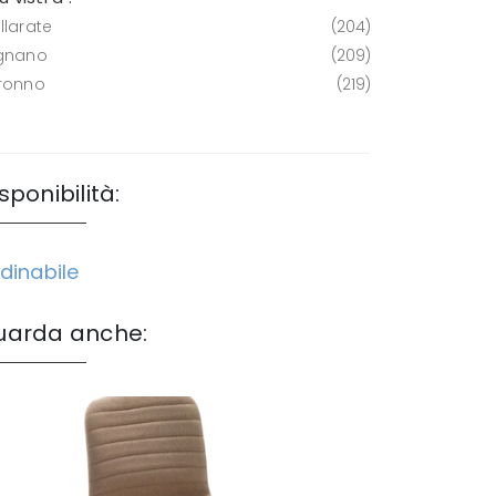
llarate
204
gnano
209
ronno
219
sponibilità:
dinabile
uarda anche: