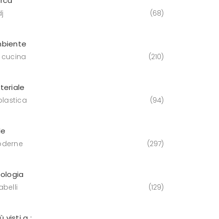
rca
j
68
biente
 cucina
210
teriale
plastica
94
le
derne
297
pologia
belli
129
iù visti a :