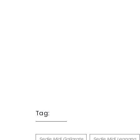
Tag:
Sedie Midj Gallarate
Sedie Midj Legnano