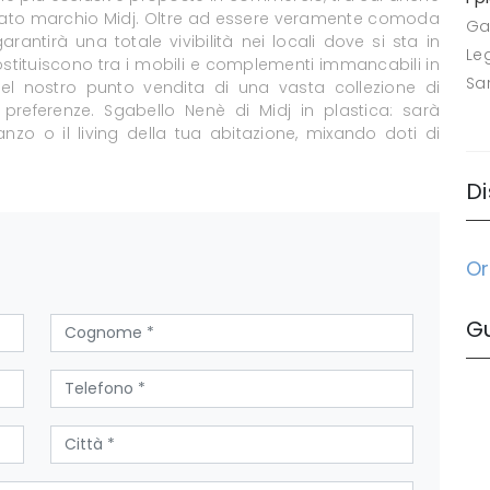
mato marchio Midj. Oltre ad essere veramente comoda
Ga
rantirà una totale vivibilità nei locali dove si sta in
Le
stituiscono tra i mobili e complementi immancabili in
Sa
el nostro punto vendita di una vasta collezione di
 preferenze. Sgabello Nenè di Midj in plastica: sarà
zo o il living della tua abitazione, mixando doti di
Di
Or
G