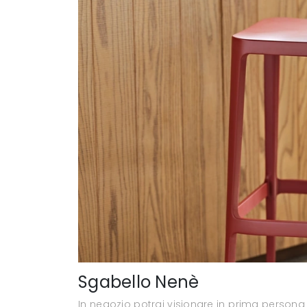
Sgabello Nenè
In negozio potrai visionare in prima persona