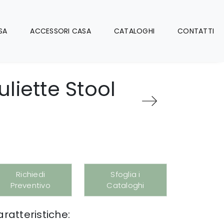
SA
ACCESSORI CASA
CATALOGHI
CONTATTI
liette Stool
Richiedi
Sfoglia i
Preventivo
Cataloghi
ratteristiche: