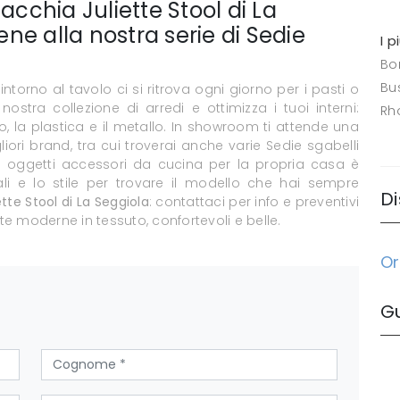
acchia Juliette Stool di La
ene alla nostra serie di Sedie
I p
Bo
Bus
ntorno al tavolo ci si ritrova ogni giorno per i pasti o
ostra collezione di arredi e ottimizza i tuoi interni:
Rh
gno, la plastica e il metallo. In showroom ti attende una
i brand, tra cui troverai anche varie Sedie sgabelli
 e oggetti accessori da cucina per la propria casa è
ali e lo stile per trovare il modello che hai sempre
Di
tte Stool di La Seggiola
: contattaci per info e preventivi
 moderne in tessuto, confortevoli e belle.
Or
G