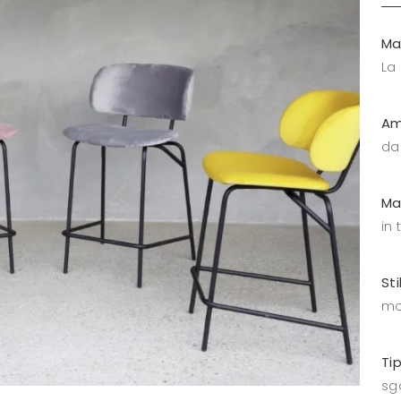
Ma
La
Am
da
Ma
in 
Sti
mo
Ti
sga