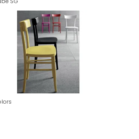
ube SG
lors