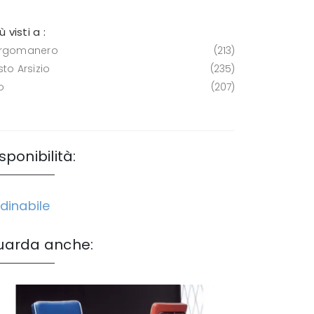
iù visti a :
rgomanero
213
to Arsizio
235
o
207
sponibilità:
dinabile
uarda anche: