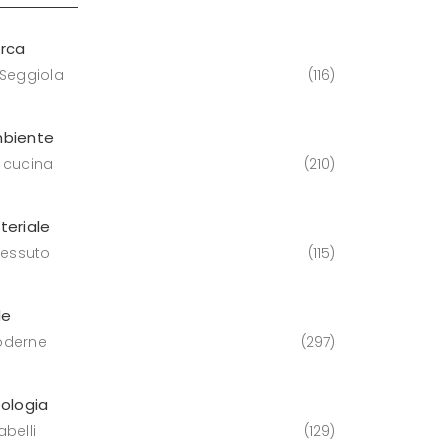
rca
 Seggiola
116
biente
 cucina
210
teriale
tessuto
115
le
derne
297
pologia
belli
129