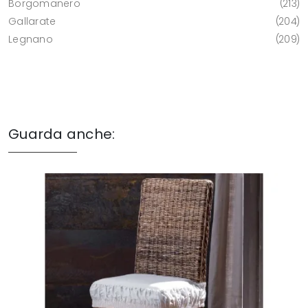
Borgomanero
213
Gallarate
204
Legnano
209
Guarda anche: