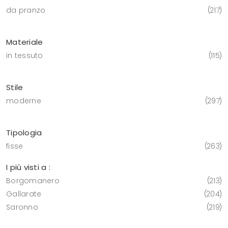
da pranzo
217
Materiale
in tessuto
115
Stile
moderne
297
Tipologia
fisse
263
I più visti a :
Borgomanero
213
Gallarate
204
Saronno
219