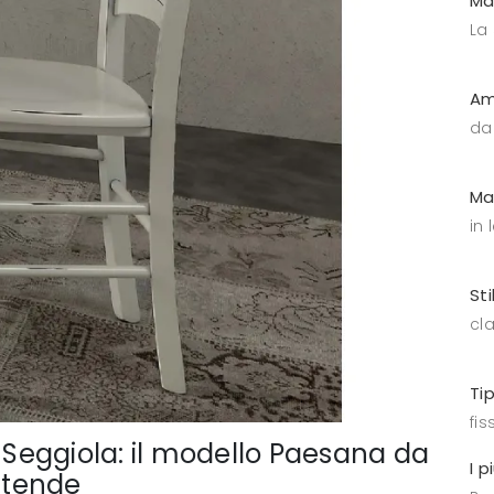
Ma
La
Am
da
Ma
in
Sti
cl
Ti
fis
a Seggiola: il modello Paesana da
I p
attende