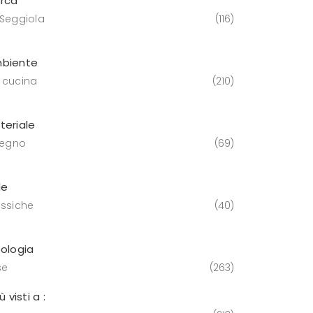
rca
 Seggiola
116
biente
 cucina
210
teriale
 legno
69
le
assiche
40
pologia
se
263
iù visti a :