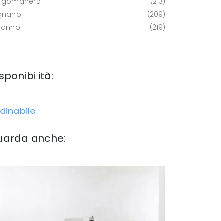
rgomanero
213
gnano
209
ronno
219
sponibilità:
dinabile
uarda anche: