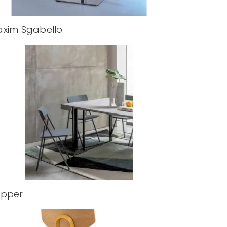
xim Sgabello
epper