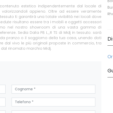
Bo
 contenuto estetico indipendentemente dal locale di
Bus
i valorizzandoli appieno. Oltre ad essere veramente
Rh
ssuto ti garantirà una totale vivibilità nei locali dove
edute risultano essere tra i mobili e oggetti accessori
poniamo nel nostro showroom di una vasta gamma di
eferenze. Sedia Dalia PB L_R TS di Midj in tessuto: sarà
 da pranzo o il soggiorno della tua casa, unendo doti
Di
ere dal vivo le più originali proposte in commercio, tra
 dal rinomato marchio Midj.
Or
G