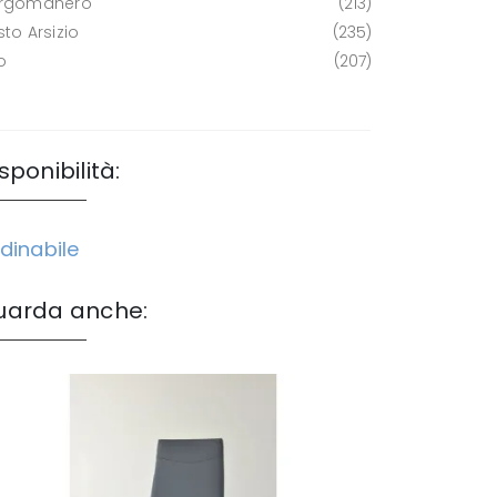
rgomanero
213
to Arsizio
235
o
207
sponibilità:
dinabile
uarda anche: