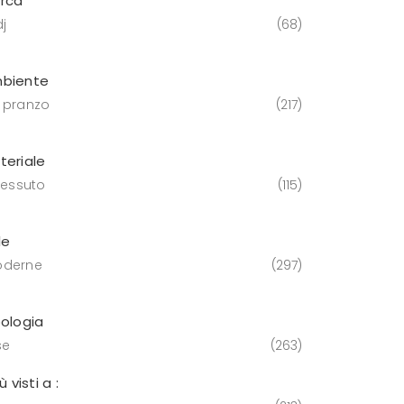
rca
j
68
biente
 pranzo
217
teriale
tessuto
115
le
derne
297
pologia
se
263
iù visti a :