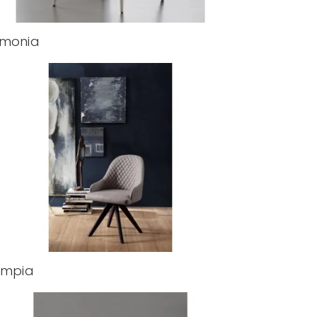
rmonia
impia