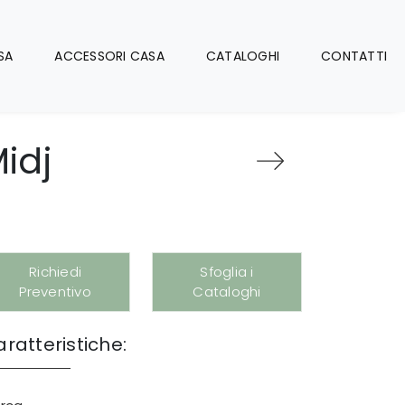
SA
ACCESSORI CASA
CATALOGHI
CONTATTI
idj
Richiedi
Sfoglia i
Preventivo
Cataloghi
ratteristiche: