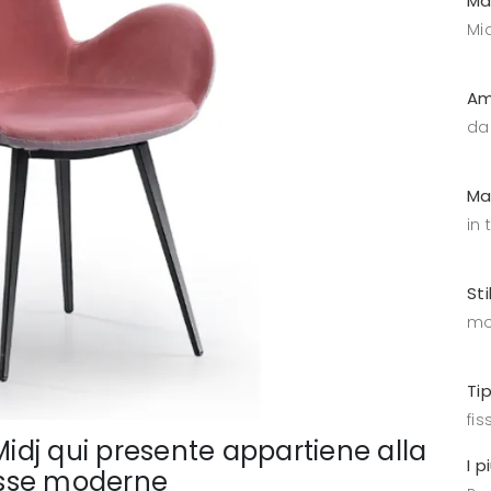
Ma
Mid
Am
da
Ma
in 
Sti
mo
Ti
fis
Midj qui presente appartiene alla
I p
fisse moderne