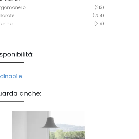
rgomanero
213
llarate
204
ronno
219
sponibilità:
dinabile
uarda anche: