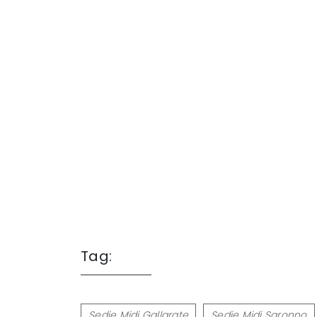
Tag:
Sedie Midj Gallarate
Sedie Midj Saronno