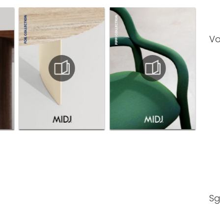
Vo
Sg