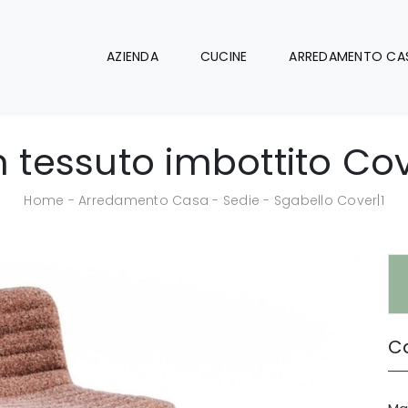
AZIENDA
CUCINE
ARREDAMENTO CA
n tessuto imbottito Cove
Home
-
Arredamento Casa
-
Sedie
-
Sgabello Cover|1
Ca