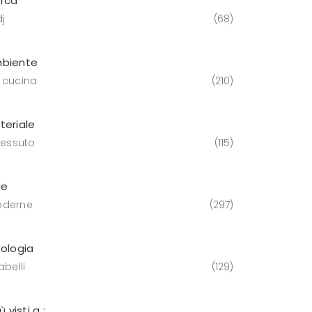
rca
j
68
biente
 cucina
210
teriale
tessuto
115
le
derne
297
pologia
belli
129
iù visti a :