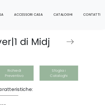
SA
ACCESSORI CASA
CATALOGHI
CONTATTI
r|1 di Midj
Richiedi
Sfoglia i
Preventivo
Cataloghi
ratteristiche: