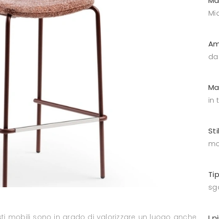
Ma
Mid
Am
da
Ma
in 
Sti
mo
Ti
sga
sti mobili sono in grado di valorizzare un luogo anche
I p