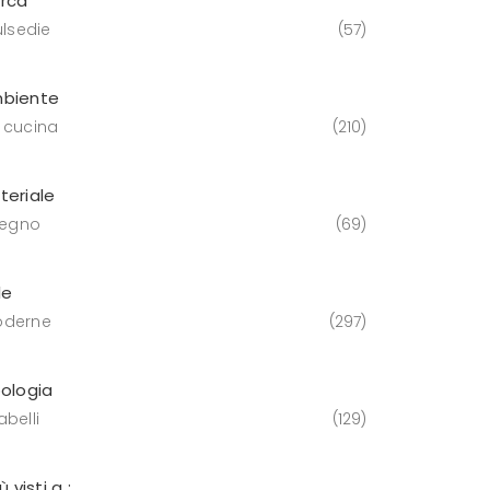
rca
ulsedie
57
biente
 cucina
210
teriale
 legno
69
le
derne
297
pologia
belli
129
iù visti a :