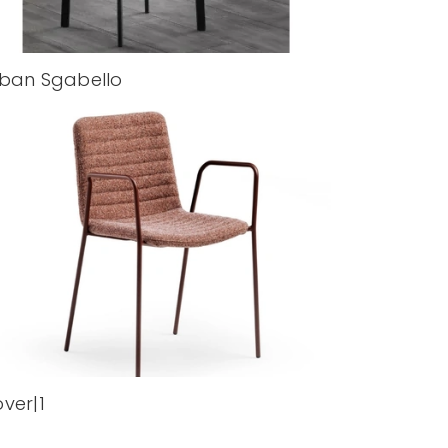
ban Sgabello
ver|1