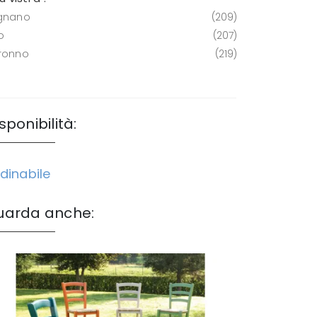
gnano
209
o
207
ronno
219
sponibilità:
dinabile
uarda anche: