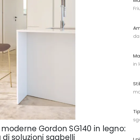
Ma
Fri
Am
da
Ma
in
Sti
mo
Ti
sga
ee moderne Gordon SG140 in legno:
di soluzioni sgabelli
I p