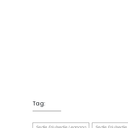
Tag:
Sedie Friulsedie Legnano
Sedie Friulsedie