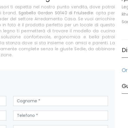
ori ti aspetta nel nostro punto vendita, dove potrai
Le
ri brand.
Sgabello Gordon SG140 di Friulsedie
: opta per
Rh
ader del settore Arredamento Casa. Se vuoi arricchire
Sa
n foto è il prodotto perfetto per un locale di questo
i in legno ti permetterà di trovare il modello da cucina
oluzione confortevole, ergonomica e bella potrai
e la stanza dove si sta insieme con amici e parenti. La
ramente complete senza le giuste Sedie, da abbinare
Di
azione.
Or
G