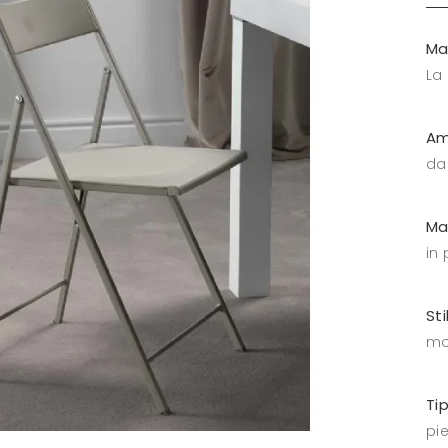
Ma
La
Am
da
Ma
in 
Sti
mo
Ti
pi