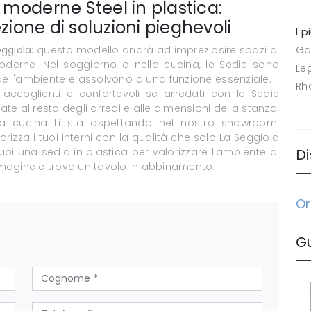
e moderne Steel in plastica:
zione di soluzioni pieghevoli
I p
eggiola
: questo modello andrà ad impreziosire spazi di
Ga
oderne. Nel soggiorno o nella cucina, le Sedie sono
Le
 dell'ambiente e assolvono a una funzione essenziale. Il
Rh
ccoglienti e confortevoli se arredati con le Sedie
e al resto degli arredi e alle dimensioni della stanza.
 cucina ti sta aspettando nel nostro showroom:
orizza i tuoi interni con la qualità che solo La Seggiola
uoi una sedia in plastica per valorizzare l’ambiente di
Di
immagine e trova un tavolo in abbinamento.
Or
G