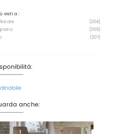
iù visti a :
llarate
204
gnano
209
o
207
sponibilità:
dinabile
uarda anche: