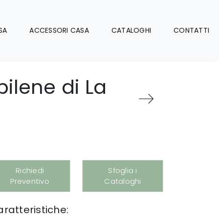
SA
ACCESSORI CASA
CATALOGHI
CONTATTI
pilene di La
Richiedi
Sfoglia i
Preventivo
Cataloghi
ratteristiche: