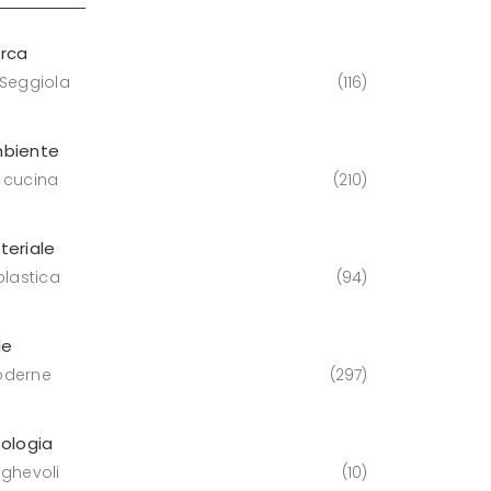
rca
 Seggiola
116
biente
 cucina
210
teriale
plastica
94
le
derne
297
pologia
eghevoli
10