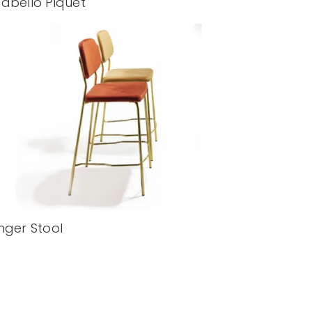
abello Piquet
nger Stool