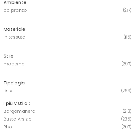
Ambiente
da pranzo
217
Materiale
in tessuto
115
Stile
moderne
297
Tipologia
fisse
263
I più visti a :
Borgomanero
213
Busto Arsizio
235
Rho
207