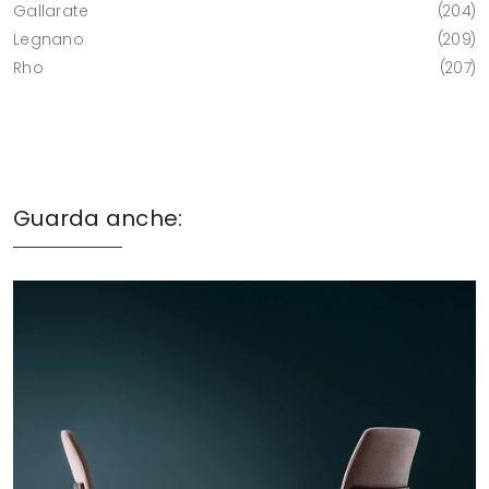
Gallarate
204
Legnano
209
Rho
207
Guarda anche: