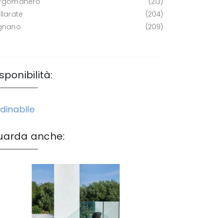
rgomanero
213
llarate
204
gnano
209
sponibilità:
dinabile
uarda anche: