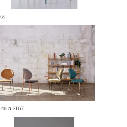
ss
nilla S167