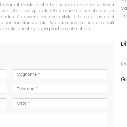
Bo
er trovare il modello che hai sempre desiderato.
Sedia
Ga
preventivi su una quasi infinita gamma di sedute design
Le
le sedute è davvero imprescindibile: attorno al tavolo ci
e con familiari e amici. Scopri la nostra linea di mobili
ateriali sono il legno, la plastica e il metallo.
Di
Or
G