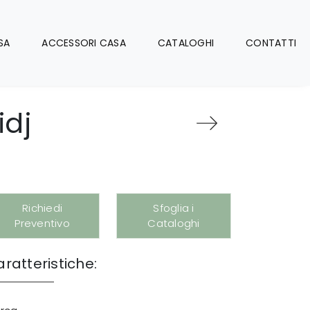
SA
ACCESSORI CASA
CATALOGHI
CONTATTI
idj
Richiedi
Sfoglia i
Preventivo
Cataloghi
ratteristiche: