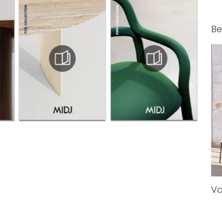
Be
Va