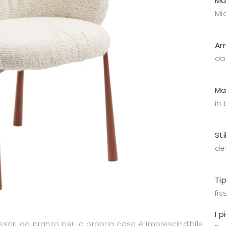
Ma
Mid
Am
da
Ma
in 
Sti
de
Ti
fis
I p
ssori da pranzo per la propria casa è imprescindibile