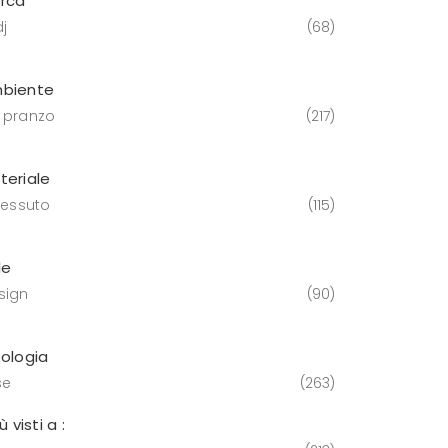
rca
j
68
biente
 pranzo
217
teriale
tessuto
115
le
sign
90
pologia
se
263
iù visti a :