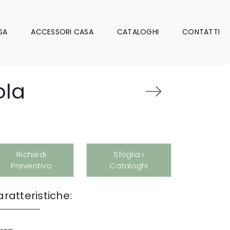
SA
ACCESSORI CASA
CATALOGHI
CONTATTI
ola
Richiedi
Sfoglia i
Preventivo
Cataloghi
ratteristiche: