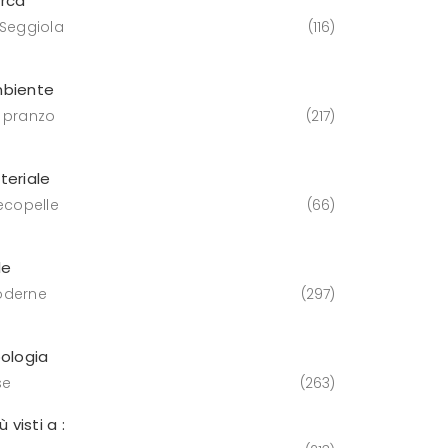
rca
 Seggiola
116
biente
 pranzo
217
teriale
 ecopelle
66
le
derne
297
pologia
se
263
iù visti a :