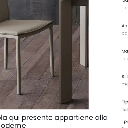
Ma
La
Am
da
Ma
in
Sti
mo
Ti
fis
la qui presente appartiene alla
I p
 moderne