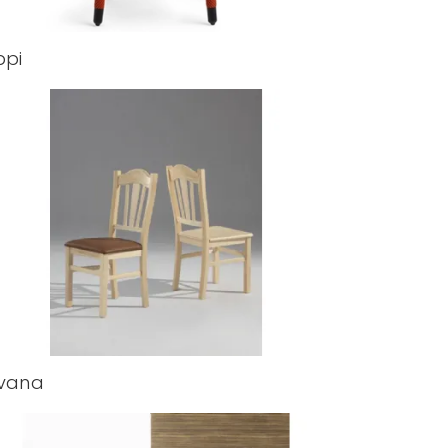
ppi
lvana