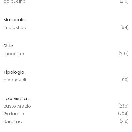
da cucina
210
Materiale
in plastica
94
Stile
moderne
297
Tipologia
pieghevoli
10
I più visti a :
Busto Arsizio
235
Gallarate
204
Saronno
219