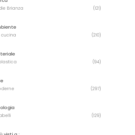
rca
die Brianza
121
biente
 cucina
210
teriale
plastica
94
le
derne
297
pologia
belli
129
iù visti a :