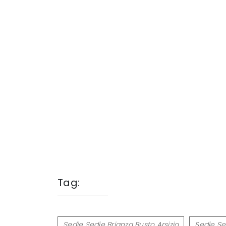
Tag:
Sedie Sedie Brianza Busto Arsizio
Sedie Se