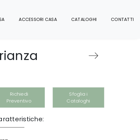
SA
ACCESSORI CASA
CATALOGHI
CONTATTI
rianza
Richiedi
Sfoglia i
Preventivo
Cataloghi
ratteristiche: