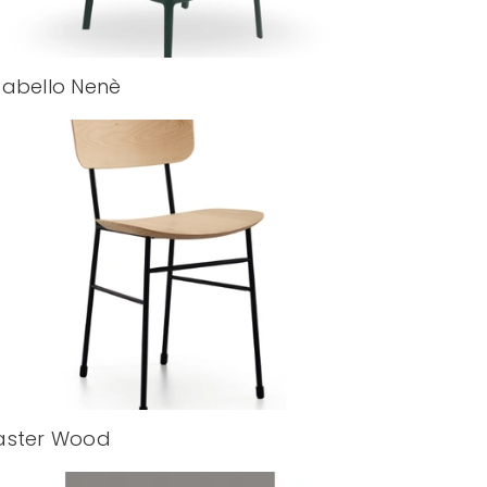
abello Nenè
aster Wood