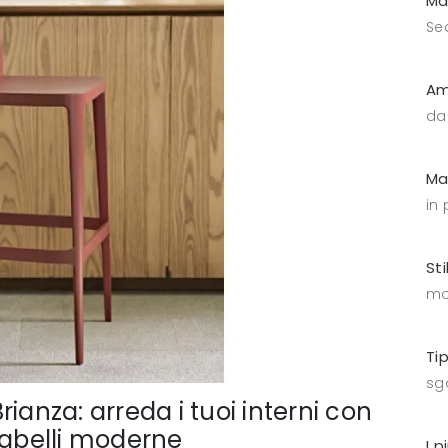
Ma
Se
Am
da
Ma
in 
Sti
mo
Ti
sga
ianza: arreda i tuoi interni con
gabelli moderne
I p