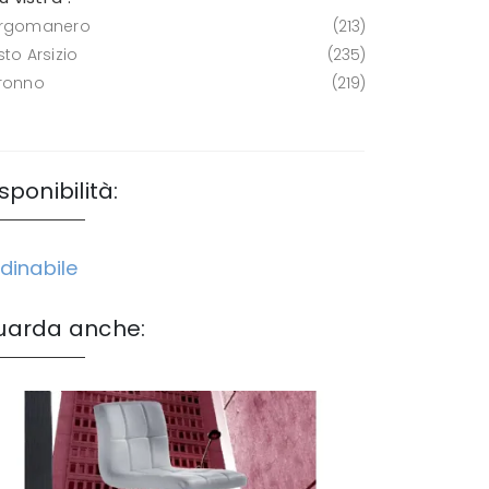
rgomanero
213
to Arsizio
235
ronno
219
sponibilità:
dinabile
uarda anche: