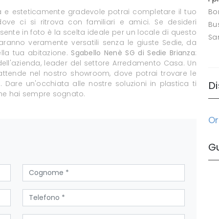
e esteticamente gradevole potrai completare il tuo
Bo
ove ci si ritrova con familiari e amici. Se desideri
Bus
ente in foto è la scelta ideale per un locale di questo
Sa
aranno veramente versatili senza le giuste Sedie, da
ella tua abitazione.
Sgabello Nenè SG di Sedie Brianza
:
dell'azienda, leader del settore Arredamento Casa. Un
attende nel nostro showroom, dove potrai trovare le
. Dare un'occhiata alle nostre soluzioni in plastica ti
Di
che hai sempre sognato.
Or
G