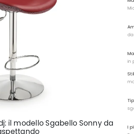
Ma
Mid
Am
da
Ma
in 
Sti
mo
Ti
sga
j: il modello Sgabello Sonny da
I p
a aspettando