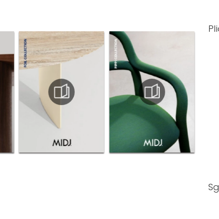
Pl
Sg