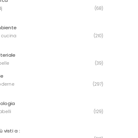
rca
j
68
biente
 cucina
210
teriale
pelle
39
le
derne
297
pologia
belli
129
iù visti a :