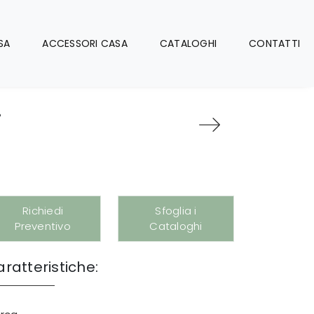
SA
ACCESSORI CASA
CATALOGHI
CONTATTI
j
Richiedi
Sfoglia i
Preventivo
Cataloghi
ratteristiche: