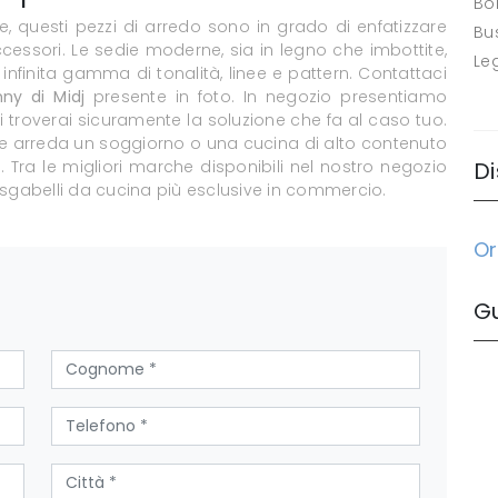
Bo
e, questi pezzi di arredo sono in grado di enfatizzare
Bus
essori. Le sedie moderne, sia in legno che imbottite,
Le
infinita gamma di tonalità, linee e pattern. Contattaci
ny di Midj
presente in foto. In negozio presentiamo
ui troverai sicuramente la soluzione che fa al caso tuo.
le arreda un soggiorno o una cucina di alto contenuto
. Tra le migliori marche disponibili nel nostro negozio
Di
sgabelli da cucina più esclusive in commercio.
Or
G