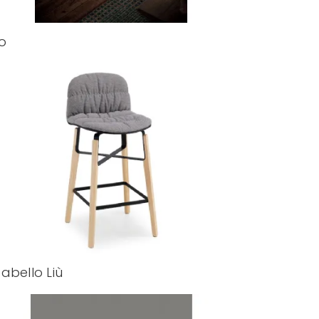
io
abello Liù