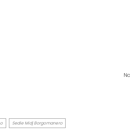
N
no
Sedie Midj Borgomanero