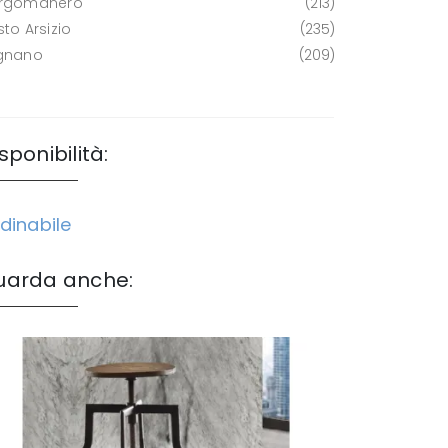
rgomanero
213
to Arsizio
235
gnano
209
sponibilità:
dinabile
uarda anche: