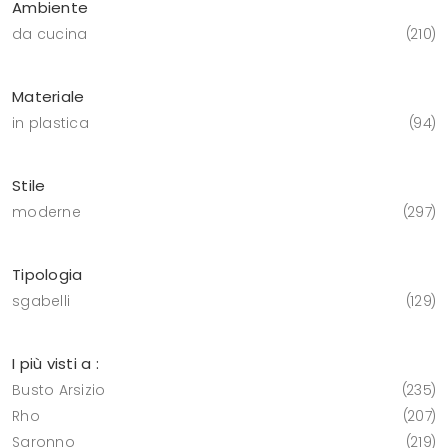
Ambiente
da cucina
210
Materiale
in plastica
94
Stile
moderne
297
Tipologia
sgabelli
129
I più visti a :
Busto Arsizio
235
Rho
207
Saronno
219