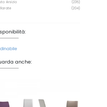
to Arsizio
235
llarate
204
sponibilità:
dinabile
uarda anche: