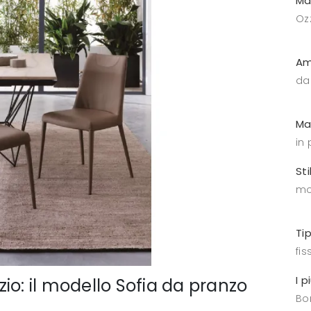
Ma
Oz
Am
da
Ma
in 
Sti
mo
Ti
fis
I p
io: il modello Sofia da pranzo
Bo