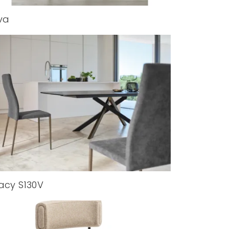
va
acy S130V