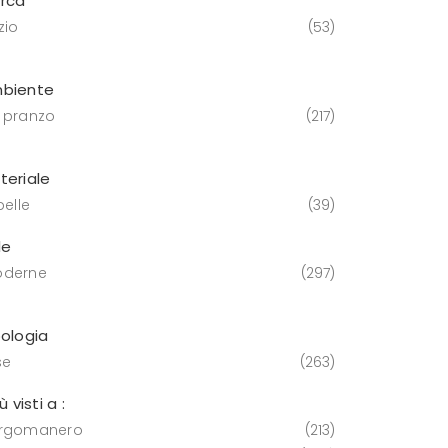
rca
zio
53
biente
 pranzo
217
teriale
pelle
39
le
derne
297
pologia
se
263
iù visti a :
rgomanero
213