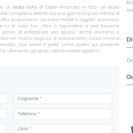
Bus
llo di
Sedia Sofia di Ozzio
mostrato in foto. Le sedie
Ga
bili complessi, definiti da una gamma quasi infinita di
endita proponiamo esclusivi mobili e oggetti accessori,
he fa al caso tuo. Oltre a rispondere a una funzione
in grado di enfatizzare uno spazio anche anonimo e
onibili nel nostro negozio di Arredamento Casa troverai
Di
mercato. Una sedia in pelle come quella qui presente
tà, ultimando gli spazi valorizzandoli appieno.
Or
G