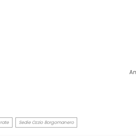
Am
arate
Sedie Ozzio Borgomanero