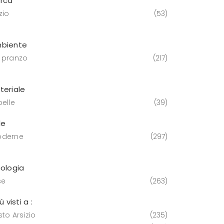
rca
zio
53
biente
 pranzo
217
teriale
pelle
39
le
derne
297
pologia
se
263
iù visti a :
to Arsizio
235