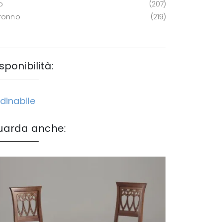
o
207
ronno
219
sponibilità:
dinabile
uarda anche: