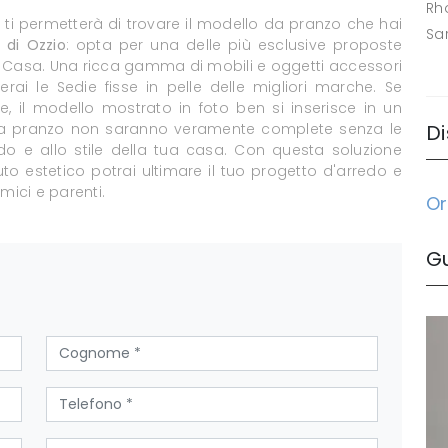
Rh
le ti permetterà di trovare il modello da pranzo che hai
Sa
t di Ozzio
: opta per una delle più esclusive proposte
 Casa. Una ricca gamma di mobili e oggetti accessori
ai le Sedie fisse in pelle delle migliori marche. Se
 il modello mostrato in foto ben si inserisce in un
a da pranzo non saranno veramente complete senza le
Di
edo e allo stile della tua casa. Con questa soluzione
o estetico potrai ultimare il tuo progetto d'arredo e
mici e parenti.
Or
G