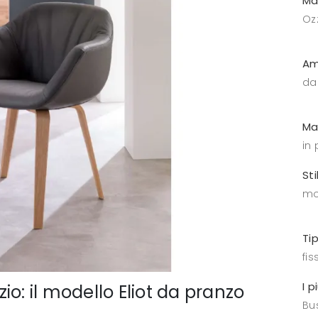
Ma
Oz
Am
da
Ma
in 
Sti
mo
Ti
fis
I p
o: il modello Eliot da pranzo
Bus