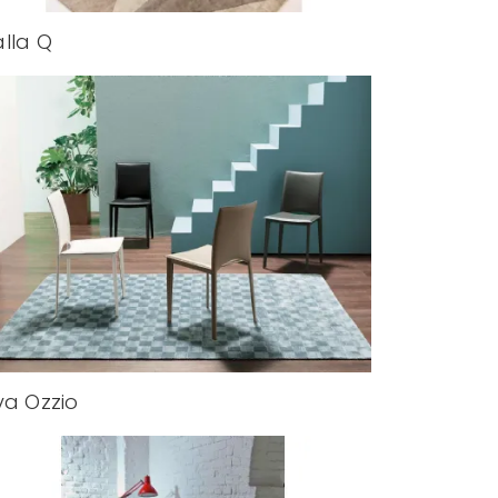
lla Q
va Ozzio