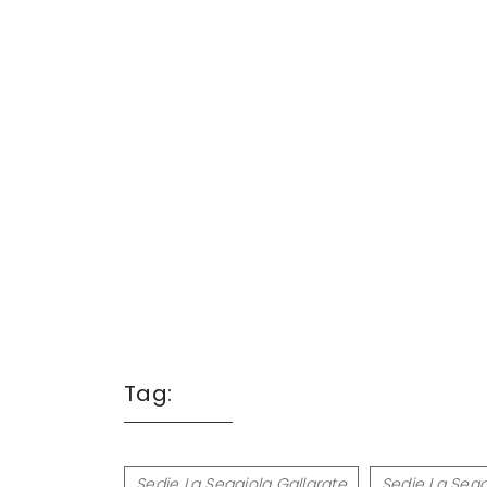
Tag:
Sedie La Seggiola Gallarate
Sedie La Segg