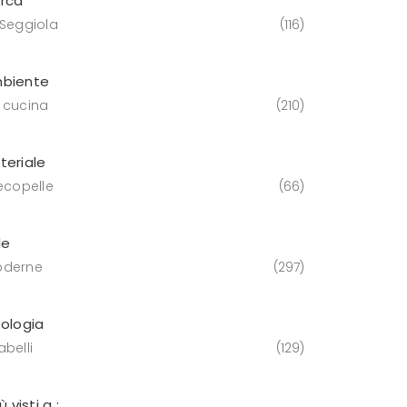
rca
 Seggiola
116
biente
 cucina
210
teriale
 ecopelle
66
le
derne
297
pologia
belli
129
iù visti a :