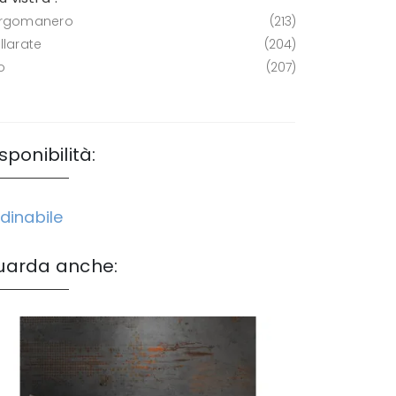
rgomanero
213
llarate
204
o
207
sponibilità:
dinabile
uarda anche: