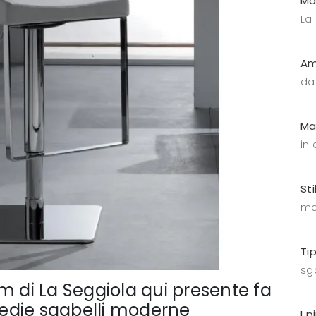
Ma
La
Am
da
Ma
in
Sti
mo
Ti
sga
m di La Seggiola qui presente fa
 Sedie sgabelli moderne
I p