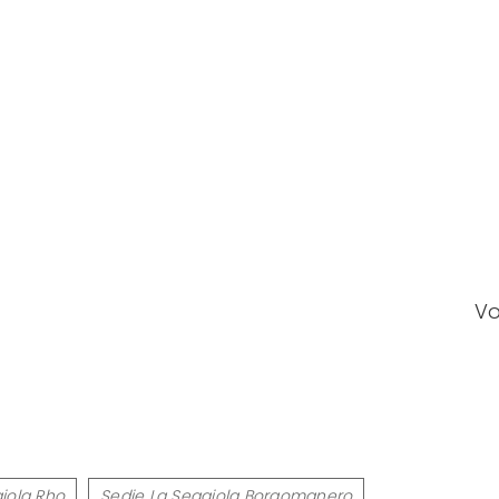
Vo
iola Rho
Sedie La Seggiola Borgomanero