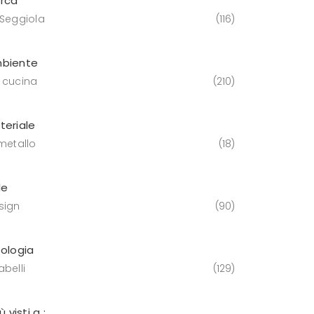
rca
 Seggiola
116
biente
 cucina
210
teriale
 metallo
18
le
sign
90
pologia
belli
129
iù visti a :