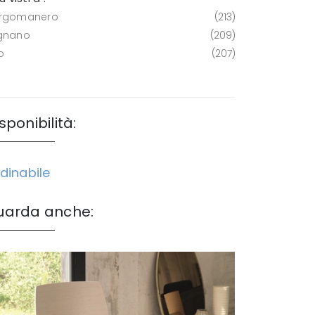
rgomanero
213
gnano
209
o
207
sponibilità:
dinabile
uarda anche: