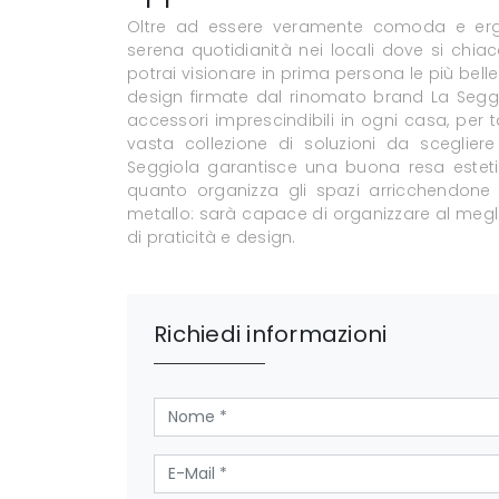
Oltre ad essere veramente comoda e ergo
serena quotidianità nei locali dove si chia
potrai visionare in prima persona le più bel
design firmate dal rinomato brand La Seggi
accessori imprescindibili in ogni casa, pe
vasta collezione di soluzioni da sceglier
Seggiola garantisce una buona resa esteti
quanto organizza gli spazi arricchendone l
metallo: sarà capace di organizzare al meglio
di praticità e design.
Richiedi informazioni