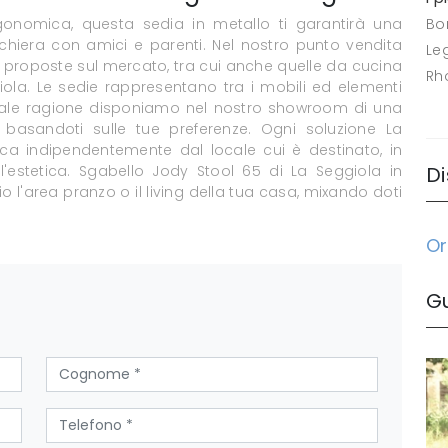
nomica, questa sedia in metallo ti garantirà una
Bo
cchiera con amici e parenti. Nel nostro punto vendita
Le
le proposte sul mercato, tra cui anche quelle da cucina
Rh
ola. Le sedie rappresentano tra i mobili ed elementi
r tale ragione disponiamo nel nostro showroom di una
e basandoti sulle tue preferenze. Ogni soluzione La
ca indipendentemente dal locale cui è destinato, in
'estetica. Sgabello Jody Stool 65 di La Seggiola in
Di
 l'area pranzo o il living della tua casa, mixando doti
Or
G