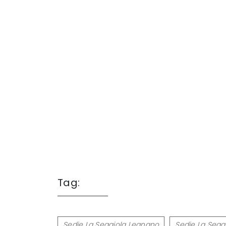
Tag:
Sedie La Seggiola Legnano
Sedie La Segg