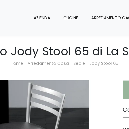
AZIENDA
CUCINE
ARREDAMENTO CA
o Jody Stool 65 di La 
Home
-
Arredamento Casa
-
Sedie
-
Jody Stool 65
Ca