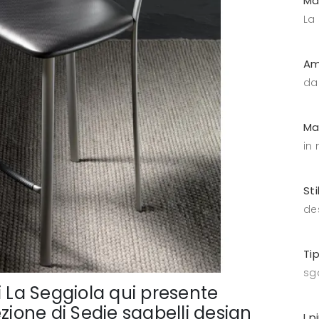
Ma
La
Am
da
Ma
in
Sti
de
Ti
sga
i La Seggiola qui presente
zione di Sedie sgabelli design
I p