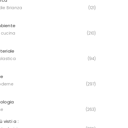
rca
die Brianza
121
biente
 cucina
210
teriale
plastica
94
le
derne
297
pologia
se
263
iù visti a :