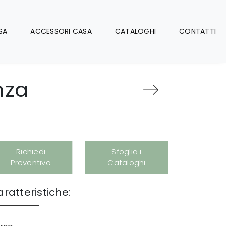
SA
ACCESSORI CASA
CATALOGHI
CONTATTI
nza
Richiedi
Sfoglia i
Preventivo
Cataloghi
ratteristiche: