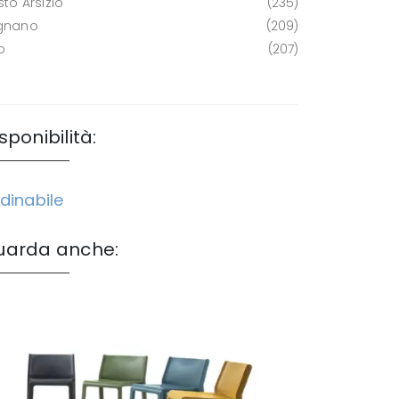
to Arsizio
235
gnano
209
o
207
sponibilità:
dinabile
uarda anche: