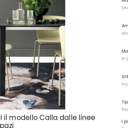
Ma
Se
Am
da
Ma
in 
Sti
mo
Ti
fis
 il modello Calla dalle linee
I p
spazi