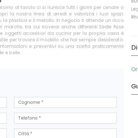
Bus
orno al tavolo ci si riunisce tutti i giorni per cenare o
Le
pri la nostra linea di arredi e valorizza i tuoi spazi:
Rh
o, la plastica e il metallo. In negozio ti attende un ricco
marche, tra cui troverai anche differenti Sedie fisse
i e oggetti accessori da cucina per la propria casa è
o stile per trovare il modello che hai sempre desiderato.
 informazioni e preventivi su una scelta praticamente
Di
e e belle.
Or
G