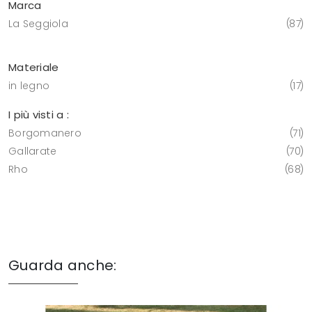
Marca
La Seggiola
87
Materiale
in legno
17
I più visti a :
Borgomanero
71
Gallarate
70
Rho
68
Guarda anche: