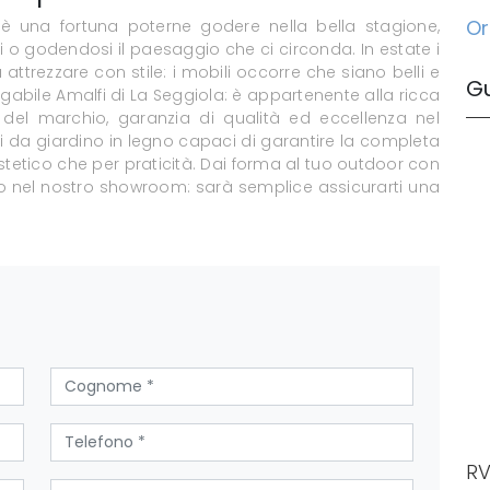
Or
 una fortuna poterne godere nella bella stagione,
o godendosi il paesaggio che ci circonda. In estate i
 attrezzare con stile: i mobili occorre che siano belli e
G
ungabile Amalfi di La Seggiola: è appartenente alla ricca
del marchio, garanzia di qualità ed eccellenza nel
i da giardino in legno capaci di garantire la completa
estetico che per praticità. Dai forma al tuo outdoor con
o nel nostro showroom: sarà semplice assicurarti una
RV