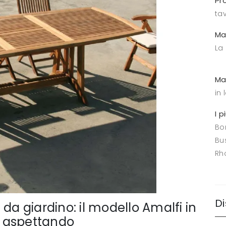
Pr
tav
Ma
La
Ma
in
I p
Bo
Bus
Rh
Di
i da giardino: il modello Amalfi in
ta aspettando