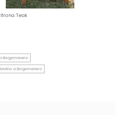
ltrona Teak
ola Borgomanero
giardino a Borgomanero