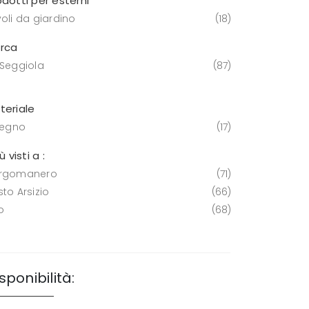
odotti per esterni
oli da giardino
18
rca
 Seggiola
87
teriale
 legno
17
iù visti a :
rgomanero
71
to Arsizio
66
o
68
sponibilità: