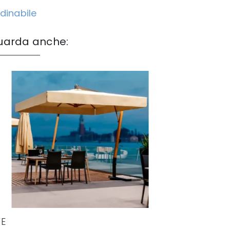
dinabile
uarda anche:
E